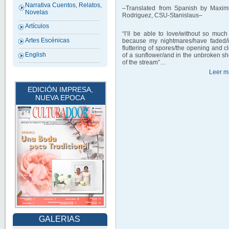
Narrativa Cuentos, Relatos,
–Translated from Spanish by Maximi
Novelas
Rodriguez, CSU-Stanislaus–
Artículos
“I’ll be able to love/without so much 
Artes Escénicas
because my nightmares/have faded/i
fluttering of spores/the opening and c
English
of a sunflower/and in the unbroken sh
of the stream”…
Leer m
EDICIÓN IMPRESA,
NUEVA EPOCA
GALERIAS