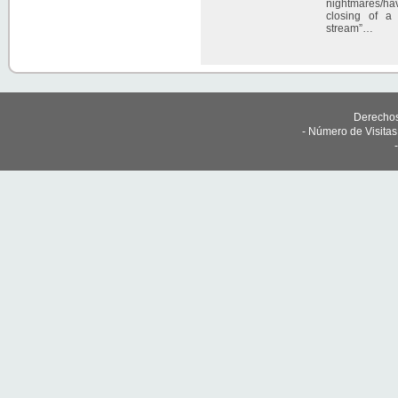
nightmares/hav
closing of a
stream”…
Derechos
- Número de Visita