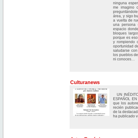
ninguna esper
me imagino 
preguntándole
área, y sigo 
a vuelta de ru
una persona 
espacio donde
bloques largo
porque es eso
y rompiendo c
oportunidad de
saludarse con
los pueblos d
ni conoces…
Culturanews
UN INÉDITO
ESPAÑOL EN R
que los autor
recién public
de la destacad
ha publicado v