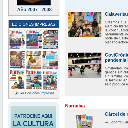
Año 2007 - 2008
Calaverita
Creemos que d
EDICIÓNES IMPRESAS
ejercicio liter
la continuaci
herramienta d
norte de Calif
hispanolector
CoviCróni
pandemia!
Covibodas, co
gentíos sin c
sin familias, 
la felicidad e
esto produce e
Narrativa
Cárcel de
—¡Socorro! Gr