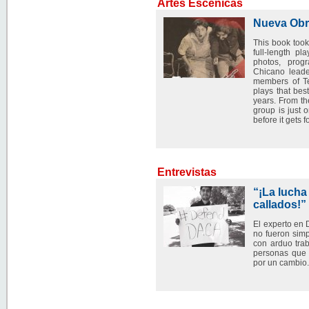
Artes Escénicas
Nueva Obra
This book took 
full-length pla
photos, prog
Chicano leade
members of Tea
plays that bes
years. From t
group is just
before it gets 
Entrevistas
“¡La luch
callados!”
El experto en
no fueron simp
con arduo trab
personas que 
por un cambio