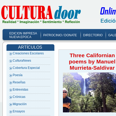
EDICION IMPRESA
PATROCINIO / DONATE
DIRECTORIO
GALE
NUEVA EPOCA
ARTÍCULOS
Creaciones Escolares
Three Californian
poems by Manuel
CulturaNews
Murrieta-Saldivar
Cobertura Especial
Poesía
Reseñas
Entrevistas
Crónicas
Migración
Ensayos