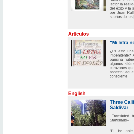
“novísima nar
lector la real
del éxito y la
por Juan Rul
sueños de los 
Artículos
“Mi letra n
¿Es esto una
impenitente? 
parisina hubi
algunos kilóm
corazones que
aspecto: aque
consciente.
English
Three Cali
Saldivar
–Translated 
Stanislaus–
“I’ll be abl