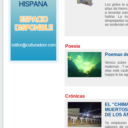
Los gritos le 
pilas de hierr
a levantar pa
hablar. La m
despegadas sa
se sostenían e
Poesia
Poemas de
Versos sobre 
maternal…”I wi
stop este casti
happy to be ag
Crónicas
EL “CHIM
MUERTOS,
DE LOS Á
Ya empiezan 
sabores de c