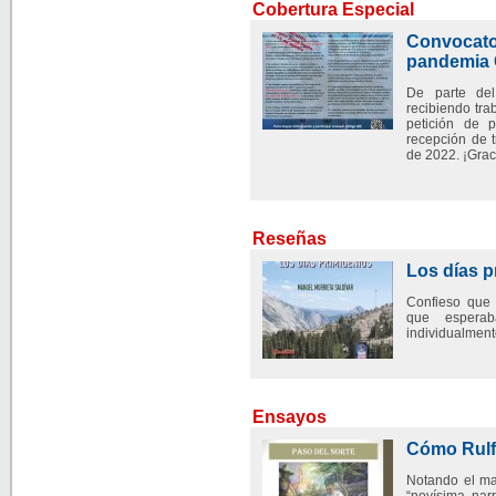
Cobertura Especial
Convocator
pandemia 
De parte de
recibiendo trab
petición de p
recepción de 
de 2022. ¡Graci
Reseñas
Los días p
Confieso que 
que esperab
individualment
Ensayos
Cómo Rulfo
Notando el ma