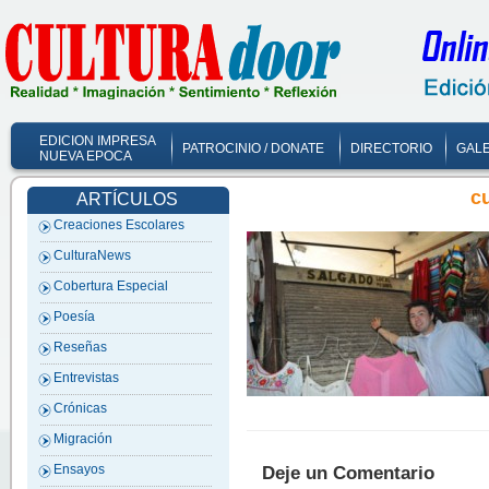
EDICION IMPRESA
PATROCINIO / DONATE
DIRECTORIO
GALE
NUEVA EPOCA
c
ARTÍCULOS
Creaciones Escolares
CulturaNews
Cobertura Especial
Poesía
Reseñas
Entrevistas
Crónicas
Migración
Ensayos
Deje un Comentario