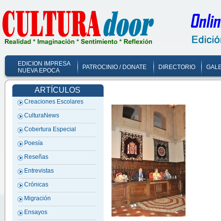
EDICION IMPRESA
PATROCINIO / DONATE
DIRECTORIO
GALE
NUEVA EPOCA
ARTÍCULOS
Creaciones Escolares
CulturaNews
Cobertura Especial
Poesía
Reseñas
Entrevistas
Crónicas
Migración
Ensayos