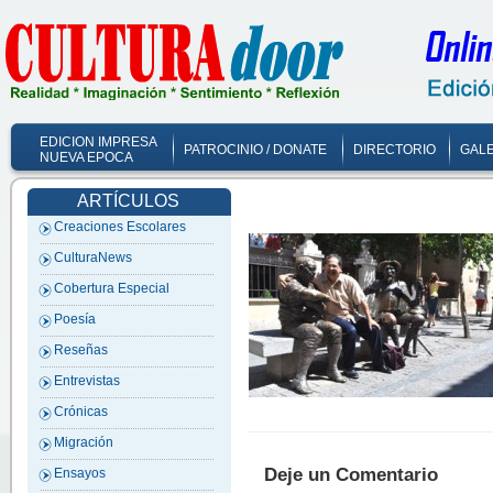
EDICION IMPRESA
PATROCINIO / DONATE
DIRECTORIO
GALE
NUEVA EPOCA
ARTÍCULOS
Creaciones Escolares
CulturaNews
Cobertura Especial
Poesía
Reseñas
Entrevistas
Crónicas
Migración
Deje un Comentario
Ensayos