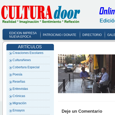
EDICION IMPRESA
PATROCINIO / DONATE
DIRECTORIO
GALE
NUEVA EPOCA
ARTÍCULOS
Creaciones Escolares
CulturaNews
Cobertura Especial
Poesía
Reseñas
Entrevistas
Crónicas
Migración
Ensayos
Deje un Comentario