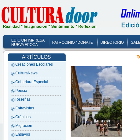
EDICION IMPRESA
PATROCINIO / DONATE
DIRECTORIO
GALE
NUEVA EPOCA
t
ARTÍCULOS
Creaciones Escolares
CulturaNews
Cobertura Especial
Poesía
Reseñas
Entrevistas
Crónicas
Migración
Ensayos