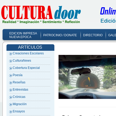
EDICION IMPRESA
PATROCINIO / DONATE
DIRECTORIO
GALE
NUEVA EPOCA
ARTÍCULOS
Creaciones Escolares
CulturaNews
Cobertura Especial
Poesía
Reseñas
Entrevistas
Crónicas
Migración
Ensayos