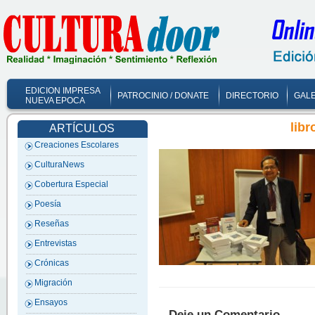
EDICION IMPRESA
PATROCINIO / DONATE
DIRECTORIO
GALE
NUEVA EPOCA
libr
ARTÍCULOS
Creaciones Escolares
CulturaNews
Cobertura Especial
Poesía
Reseñas
Entrevistas
Crónicas
Migración
Ensayos
Deje un Comentario