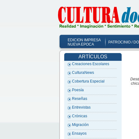
EDICION IMPRESA
PATROCINIO / D
NUEVA EPOCA
ARTÍCULOS
Creaciones Escolares
CulturaNews
Desd
Cobertura Especial
chic
Poesía
Reseñas
Entrevistas
Crónicas
Migración
Ensayos