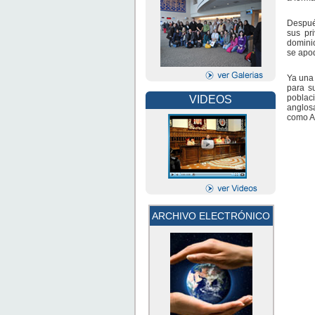
Despué
sus pri
domini
se apod
Ya una 
para su
poblac
VIDEOS
anglosa
como Al
ARCHIVO ELECTRÓNICO