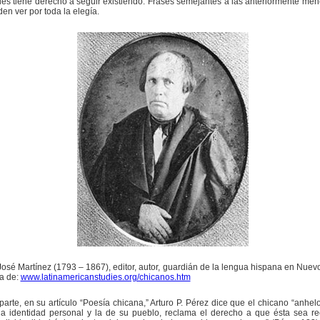
les tiene derecho a seguir existiendo. Frases semejantes a las anteriormente me
en ver por toda la elegía.
osé Martínez (1793 – 1867), editor, autor, guardián de la lengua hispana en Nuev
a de:
www.latinamericanstudies.org/chicanos.htm
parte, en su artículo “Poesía chicana,” Arturo P. Pérez dice que el chicano “anhe
la identidad personal y la de su pueblo, reclama el derecho a que ésta sea r