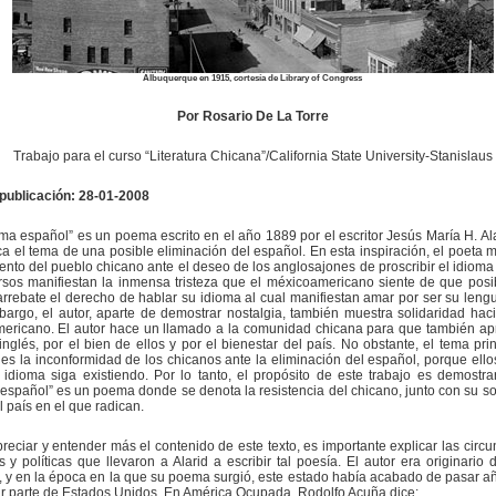
Albuquerque en 1915, cortesía de Library of Congress
Por Rosario De La Torre
Trabajo para el curso “Literatura Chicana”/California State University-Stanislaus
 publicación: 28-01-2008
oma español” es un poema escrito en el año 1889 por el escritor Jesús María H. Ala
ca el tema de una posible eliminación del español. En esta inspiración, el poeta m
ento del pueblo chicano ante el deseo de los anglosajones de proscribir el idioma
rsos manifiestan la inmensa tristeza que el méxicoamericano siente de que pos
arrebate el derecho de hablar su idioma al cual manifiestan amar por ser su lengu
argo, el autor, aparte de demostrar nostalgia, también muestra solidaridad haci
mericano. El autor hace un llamado a la comunidad chicana para que también a
inglés, por el bien de ellos y por el bienestar del país. No obstante, el tema prin
s la inconformidad de los chicanos ante la eliminación del español, porque ell
idioma siga existiendo. Por lo tanto, el propósito de este trabajo es demostra
español” es un poema donde se denota la resistencia del chicano, junto con su so
l país en el que radican.
reciar y entender más el contenido de este texto, es importante explicar las circu
s y políticas que llevaron a Alarid a escribir tal poesía. El autor era originario
 y en la época en la que su poema surgió, este estado había acabado de pasar a
r parte de Estados Unidos. En América Ocupada, Rodolfo Acuña dice: