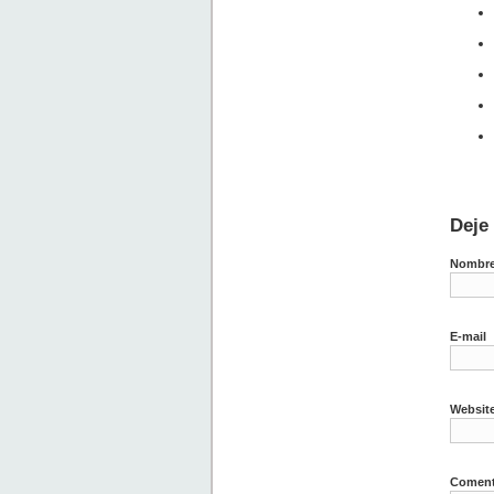
Deje
Nombr
E-mail
Websit
Coment