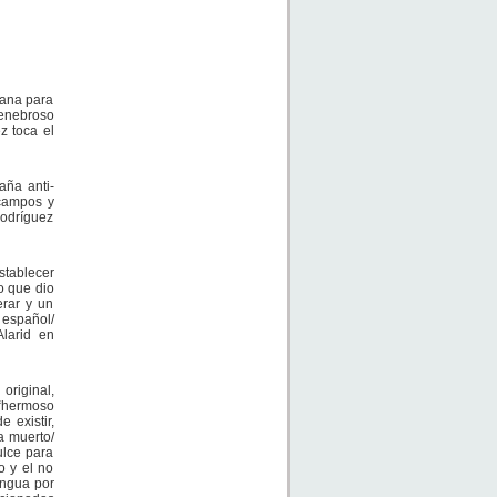
cana para
tenebroso
z toca el
aña anti-
 campos y
Rodríguez
stablecer
o que dio
erar y un
 español/
Alarid en
original,
 “hermoso
 existir,
a muerto/
ulce para
o y el no
engua por