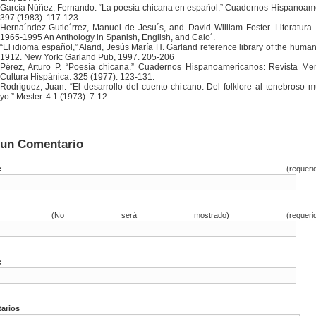
García Núñez, Fernando. “La poesía chicana en español.” Cuadernos Hispanoam
397 (1983): 117-123.
Herna´ndez-Gutie´rrez, Manuel de Jesu´s, and David William Foster. Literatura
1965-1995 An Anthology in Spanish, English, and Calo´.
“El idioma español,” Alarid, Jesús María H. Garland reference library of the humani
1912. New York: Garland Pub, 1997. 205-206
Pérez, Arturo P. “Poesía chicana.” Cuadernos Hispanoamericanos: Revista M
Cultura Hispánica. 325 (1977): 123-131.
Rodríguez, Juan. “El desarrollo del cuento chicano: Del folklore al tenebroso 
yo.” Mester. 4.1 (1973): 7-12.
 un Comentario
e
(requerido
(No será mostrado) (requerido
e
arios