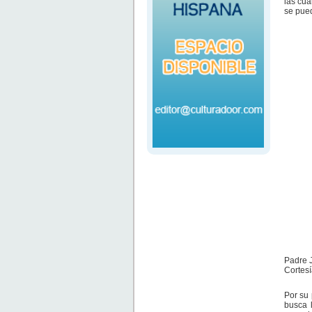
las cua
se pued
Padre J
Cortesí
Por su 
busca 