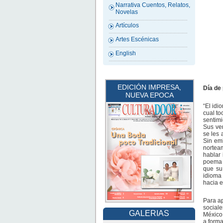
Narrativa Cuentos, Relatos,
Novelas
Artículos
Artes Escénicas
English
EDICIÓN IMPRESA,
Día de
NUEVA EPOCA
“El idi
cual to
sentimi
Sus ve
se les 
Sin emb
nortea
hablar 
poema e
que su 
idioma 
hacia e
Para ap
sociale
GALERIAS
México,
a forma