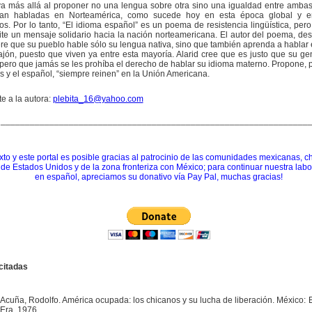
va más allá al proponer no una lengua sobre otra sino una igualdad entre ambas
an habladas en Norteamérica, como sucede hoy en esta época global y e
s. Por lo tanto, “El idioma español” es un poema de resistencia lingüística, pero
te un mensaje solidario hacia la nación norteamericana. El autor del poema, de
re que su pueblo hable sólo su lengua nativa, sino que también aprenda a hablar 
jón, puesto que viven ya entre esta mayoría. Alarid cree que es justo que su ge
 pero que jamás se les prohíba el derecho de hablar su idioma materno. Propone, 
és y el español, “siempre reinen” en la Unión Americana.
e a la autora:
plebita_16@yahoo.com
_______________________________________________________________
xto y este portal es posible gracias al patrocinio de las comunidades mexicanas, c
 de Estados Unidos y de la zona fronteriza con México; para continuar nuestra labor
en español, apreciamos su donativo vía Pay Pal, muchas gracias!
citadas
Acuña, Rodolfo. América ocupada: los chicanos y su lucha de liberación. México: 
Era, 1976.