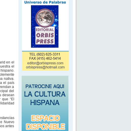
rid en el
uestra el
 hispano.
iblemente
a nativa.
a el país
prendan a
cipal del
os desean
r que “El
lidaridad
nstancias
 de Nuevo
ños antes