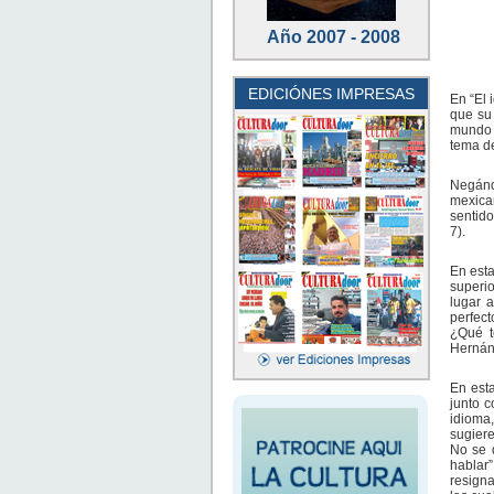
Año 2007 - 2008
EDICIÓNES IMPRESAS
En “El 
que su 
mundo d
tema de
Negándo
mexica
sentido
7).
En esta
superio
lugar 
perfec
¿Qué t
Hernán
En esta
junto c
idioma,
sugier
No se d
hablar”
resigna