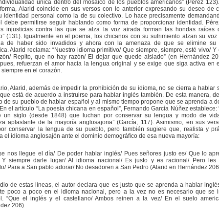
ndividualidad única dentro del mosaico de los pueblos americanos” (Pérez 123)
forma, Alarid coincide en sus versos con lo anterior expresando su deseo de 
su identidad personal como la de su colectivo. Lo hace precisamente demandan
l debe permitirse seguir hablando como forma de proporcionar identidad. Pér
as injusticias contra las que se alza la voz airada forman las hondas raíces 
 (131). Igualmente en el poema, los chicanos con su sufrimiento alzan su voz 
icia de haber sido invadidos y ahora con la amenaza de que se elimine su 
tica. Alarid reclama: “Nuestro idioma primitivo/ Que siempre, siempre, esté vivo/ Y
azón/ Repito, que no hay razón/ El dejar que quede aislado” (en Hernández 20
 pues, refuerzan el amor hacia la lengua original y se exige que siga activa en e
a siempre en el corazón.
rio, Alarid, además de impedir la prohibición de su idioma, no se cierra a hablar s
que está de acuerdo a instruirse para hablar inglés también. De esta manera, de
o de su pueblo de hablar español y al mismo tiempo propone que se aprenda a d
 En el artículo “La poesía chicana en español”, Fernando García Núñez establece:
 un siglo (desde 1848) que luchan por conservar su lengua y modo de vida
a aplastante de la mayoría anglosajona” (García, 117). Asimismo, en sus vers
or conservar la lengua de su pueblo, pero también sugiere que, realista y prá
 el idioma anglosajón ante el dominio demográfico de esa nueva mayoría:
se nos llegue el día/ De poder hablar inglés/ Pues señores justo es/ Que lo a
/ Y siempre darle lugar/ Al idioma nacional/ Es justo y es racional/ Pero le
o/ Para a San pablo adorar/ No desadoren a San Pedro (Alarid en Hernández 206
io de estas líneas, el autor declara que es justo que se aprenda a hablar inglé
rte poco a poco en el idioma nacional, pero a la vez no es necesario que se 
l. “Que el inglés y el castellano/ Ambos reinen a la vez/ En el suelo ameri
dez 206).