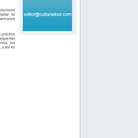
blecieron
mpliar su
mericanos
 práctica
 pequeñas
orma, los
 y así es