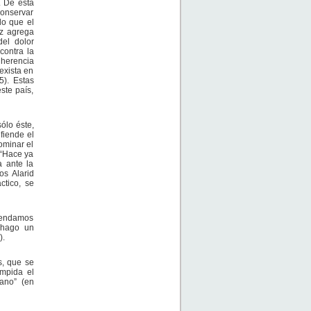
. De esta
conservar
do que el
ez agrega
del dolor
contra la
herencia
 exista en
5). Estas
ste país,
ólo éste,
fiende el
ominar el
 “Hace ya
 ante la
os Alarid
ctico, se
prendamos
s hago un
).
s, que se
impida el
cano” (en