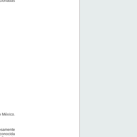
ncionadas
o México.
losamente
econocida