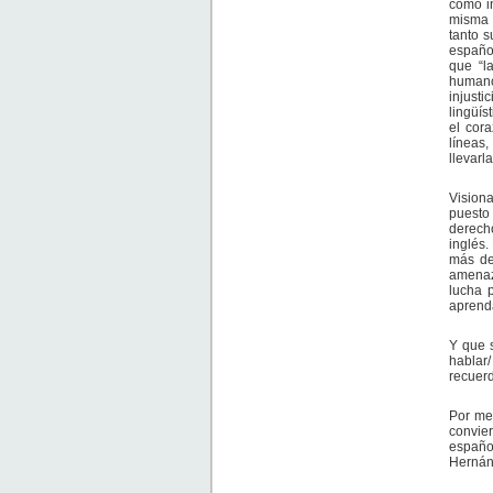
como i
misma 
tanto 
españo
que “l
humano”
injust
lingüís
el cor
líneas,
llevarl
Visiona
puesto 
derech
inglés.
más de
amenaz
lucha p
aprenda
Y que 
hablar
recuerd
Por med
convie
españo
Hernán