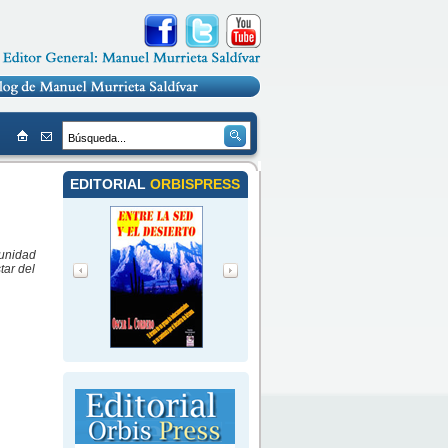
EDITORIAL
ORBISPRESS
munidad
tar del