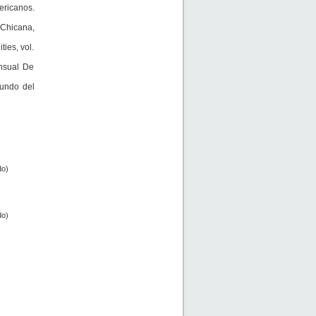
ericanos.
 Chicana,
ties, vol.
ensual De
mundo del
)
)