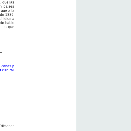
, que las
n países
 que a la
sde 1889,
el idioma
nte hable
pues, que
__
hicanas y
 cultural
Ediciones