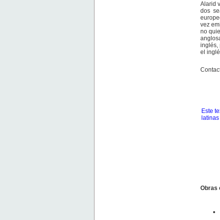
Alarid 
dos se
europeo
vez emi
no quie
anglosa
inglés,
el ingl
Contact
Este te
latinas
Obras 