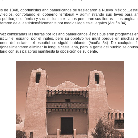
s de 1848, oportunistas angloamericanos se trasladaron a Nuevo México…esta
vilegios, controlando el gobierno territorial y administrando sus leyes para a
o político, económico y social…los mexicanos perdieron sus tierras…Los angloa
eraron de ellas sistemáticamente por medios legales e ilegales (Acuña 84).
vez confiscadas las tierras por los angloamericanos, éstos pusieron programas en
stituir el español por el inglés, pero su objetivo fue inútil porque en muchas
iones del estado, el español se siguió hablando (Acuña 84). De cualquier f
jones intentaron eliminar la lengua castellana, pero la gente del pueblo se opuso,
arid con sus palabras manifiesta la oposición de su gente.