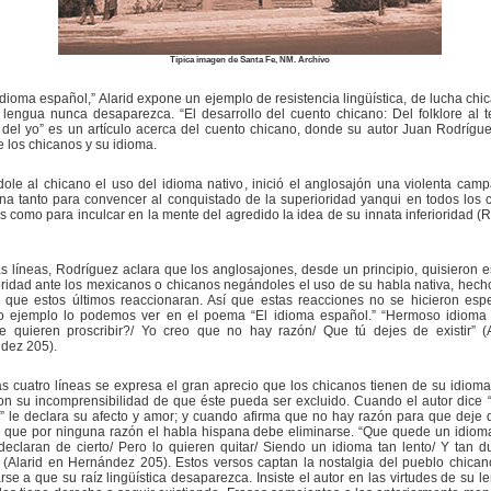
Típica imagen de Santa Fe, NM. Archivo
idioma español,” Alarid expone un ejemplo de resistencia lingüística, de lucha chi
lengua nunca desaparezca. “El desarrollo del cuento chicano: Del folklore al 
el yo” es un artículo acerca del cuento chicano, donde su autor Juan Rodrígue
 los chicanos y su idioma.
le al chicano el uso del idioma nativo, inició el anglosajón una violenta camp
na tanto para convencer al conquistado de la superioridad yanqui en todos los
s como para inculcar en la mente del agredido la idea de su innata inferioridad (
s líneas, Rodríguez aclara que los anglosajones, desde un principio, quisieron e
ridad ante los mexicanos o chicanos negándoles el uso de su habla nativa, hech
a que estos últimos reaccionaran. Así que estas reacciones no se hicieron esp
to ejemplo lo podemos ver en el poema “El idioma español.” “Hermoso idioma
e quieren proscribir?/ Yo creo que no hay razón/ Que tú dejes de existir” (
dez 205).
s cuatro líneas se expresa el gran aprecio que los chicanos tienen de su idioma 
on su incomprensibilidad de que éste pueda ser excluido. Cuando el autor dice
” le declara su afecto y amor; y cuando afirma que no hay razón para que deje de
e que por ninguna razón el habla hispana debe eliminarse. “Que quede un idiom
eclaran de cierto/ Pero lo quieren quitar/ Siendo un idioma tan lento/ Y tan d
 (Alarid en Hernández 205). Estos versos captan la nostalgia del pueblo chican
rse a que su raíz lingüística desaparezca. Insiste el autor en las virtudes de su l