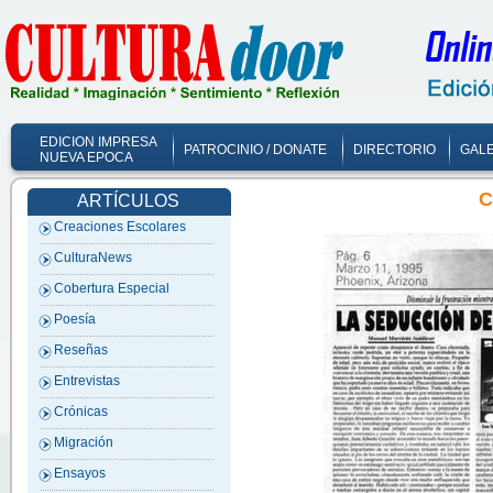
EDICION IMPRESA
PATROCINIO / DONATE
DIRECTORIO
GALE
NUEVA EPOCA
C
ARTÍCULOS
Creaciones Escolares
CulturaNews
Cobertura Especial
Poesía
Reseñas
Entrevistas
Crónicas
Migración
Ensayos