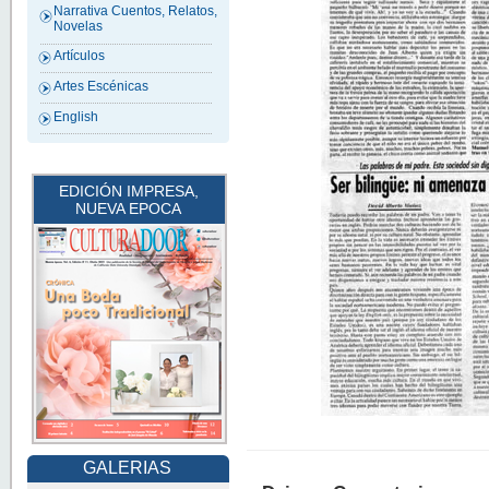
Narrativa Cuentos, Relatos,
Novelas
Artículos
Artes Escénicas
English
EDICIÓN IMPRESA,
NUEVA EPOCA
GALERIAS