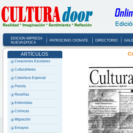
EDICION IMPRESA
PATROCINIO / DONATE
DIRECTORIO
GALE
NUEVA EPOCA
C
ARTÍCULOS
Creaciones Escolares
CulturaNews
Cobertura Especial
Poesía
Reseñas
Entrevistas
Crónicas
Migración
Ensayos