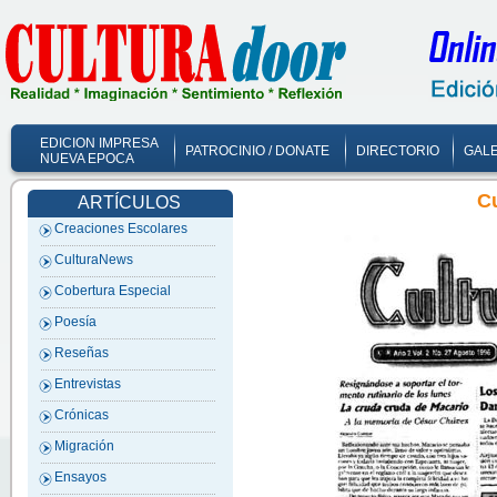
EDICION IMPRESA
PATROCINIO / DONATE
DIRECTORIO
GALE
NUEVA EPOCA
C
ARTÍCULOS
Creaciones Escolares
CulturaNews
Cobertura Especial
Poesía
Reseñas
Entrevistas
Crónicas
Migración
Ensayos