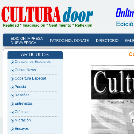
EDICION IMPRESA
PATROCINIO / DONATE
DIRECTORIO
GALE
NUEVA EPOCA
C
ARTÍCULOS
Creaciones Escolares
CulturaNews
Cobertura Especial
Poesía
Reseñas
Entrevistas
Crónicas
Migración
Ensayos