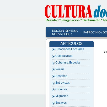
EDICION IMPRESA
PATROCINIO / D
NUEVA EPOCA
ARTÍCULOS
Creaciones Escolares
El
CulturaNews
Cobertura Especial
Poesía
Reseñas
Entrevistas
Crónicas
Migración
Ensayos