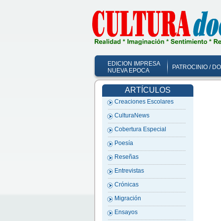
EDICION IMPRESA
PATROCINIO / D
NUEVA EPOCA
ARTÍCULOS
Creaciones Escolares
CulturaNews
Cobertura Especial
Poesía
Reseñas
Entrevistas
Crónicas
Migración
Ensayos