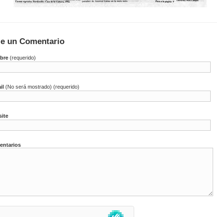
je un Comentario
bre
(requerido)
il
(No será mostrado) (requerido)
ite
ntarios