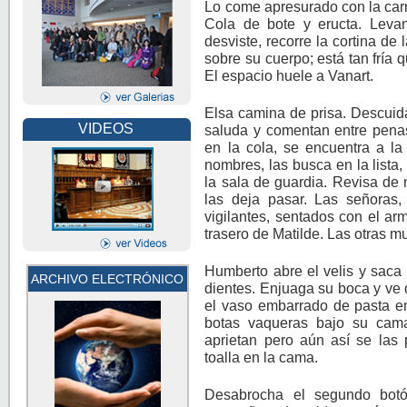
Lo come apresurado con la carn
Cola de bote y eructa. Levant
desviste, recorre la cortina d
sobre su cuerpo; está tan fría 
El espacio huele a Vanart.
Elsa camina de prisa. Descuida
VIDEOS
saluda y comentan entre penas 
en la cola, se encuentra a la 
nombres, las busca en la lista,
la sala de guardia. Revisa de 
las deja pasar. Las señoras
vigilantes, sentados con el arm
trasero de Matilde. Las otras m
Humberto abre el velis y saca l
ARCHIVO ELECTRÓNICO
dientes. Enjuaga su boca y ve 
el vaso embarrado de pasta en
botas vaqueras bajo su cama
aprietan pero aún así se las 
toalla en la cama.
Desabrocha el segundo bot