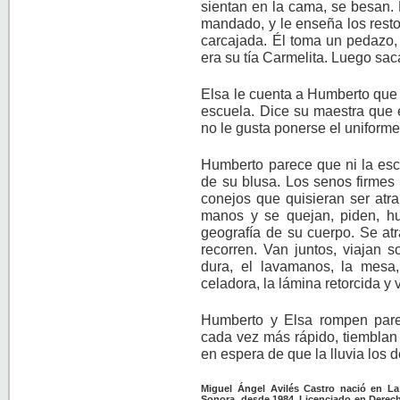
sientan en la cama, se besan. E
mandado, y le enseña los resto
carcajada. Él toma un pedazo, 
era su tía Carmelita. Luego sa
Elsa le cuenta a Humberto que 
escuela. Dice su maestra que es
no le gusta ponerse el uniforme
Humberto parece que ni la esc
de su blusa. Los senos firmes
conejos que quisieran ser atr
manos y se quejan, piden, huy
geografía de su cuerpo. Se atr
recorren. Van juntos, viajan 
dura, el lavamanos, la mesa,
celadora, la lámina retorcida y v
Humberto y Elsa rompen pared
cada vez más rápido, tiemblan
en espera de que la lluvia los d
Miguel Ángel Avilés Castro nació en La 
Sonora, desde 1984. Licenciado en Derech