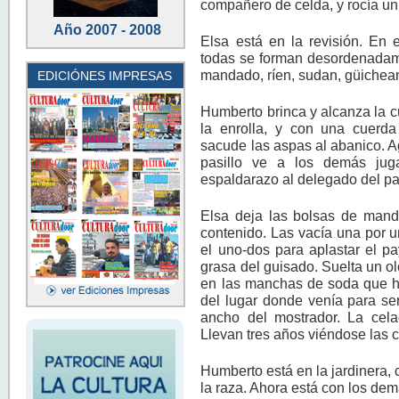
compañero de celda, y rocía un
Año 2007 - 2008
Elsa está en la revisión. En 
todas se forman desordenadame
mandado, ríen, sudan, güichean
EDICIÓNES IMPRESAS
Humberto brinca y alcanza la c
la enrolla, y con una cuerda
sacude las aspas al abanico. Ag
pasillo ve a los demás jug
espaldarazo al delegado del pa
Elsa deja las bolsas de manda
contenido. Las vacía una por un
el uno-dos para aplastar el pa
grasa del guisado. Suelta un o
en las manchas de soda que ha
del lugar donde venía para se
ancho del mostrador. La cela
Llevan tres años viéndose las c
Humberto está en la jardinera,
la raza. Ahora está con los dem