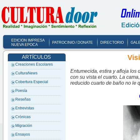
EDICION IMPRESA
PATROCINIO / DONATE
DIRECTORIO
GALE
NUEVA EPOCA
Vis
ARTÍCULOS
Creaciones Escolares
Entumecida, estira y afloja los
CulturaNews
con su vista el cuarto. La cama
Cobertura Especial
reducido cuarto de baño no le 
Poesía
Reseñas
Entrevistas
Crónicas
Migración
Ensayos