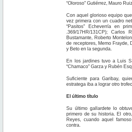
“Oloroso” Gutiérrez, Mauro Rui
Con aquel glorioso equipo que
vez primera con un cuadro ne
“Pasitos” Echeverría en pri
.369/17HR/131CP); Carlos R
Bustamante, Roberto Montelong
de receptores, Memo Frayde, D
y Beto en la segunda.
En los jardines tuvo a Luis 
“Chamaco” Garza y Rubén Esqu
Suficiente para Garibay, qui
estratega iba a lograr otro tro
El último título
Su último gallardete lo obtu
primero de su historia. El otr
Reyes, cuando aquel famoso r
contra.