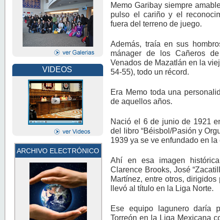
Memo Garibay siempre amable y
pulso el cariño y el reconoci
fuera del terreno de juego.
Además, traía en sus hombros
mánager de los Cañeros de 
Venados de Mazatlán en la vieja
VIDEOS
54-55), todo un récord.
Era Memo toda una personalida
de aquellos años.
Nació el 6 de junio de 1921 e
del libro “Béisbol/Pasión y Or
1939 ya se ve enfundado en la
ARCHIVO ELECTRÓNICO
Ahí en esa imagen histórica
Clarence Brooks, José “Zacatil
Martínez, entre otros, dirigido
llevó al título en la Liga Norte.
Ese equipo lagunero daría pi
Torreón en la Liga Mexicana c