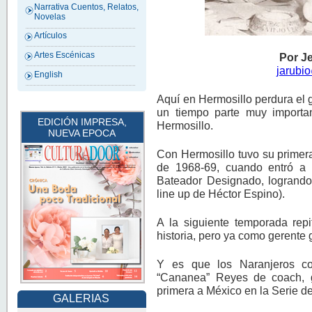
Narrativa Cuentos, Relatos,
Novelas
Artículos
Artes Escénicas
Por J
jarubi
English
Aquí en Hermosillo perdura el 
un tiempo parte muy importan
EDICIÓN IMPRESA,
Hermosillo.
NUEVA EPOCA
Con Hermosillo tuvo su prime
de 1968-69, cuando entró a l
Bateador Designado, logrando e
line up de Héctor Espino).
A la siguiente temporada repi
historia, pero ya como gerente 
Y es que los Naranjeros c
“Cananea” Reyes de coach, ga
primera a México en la Serie d
GALERIAS