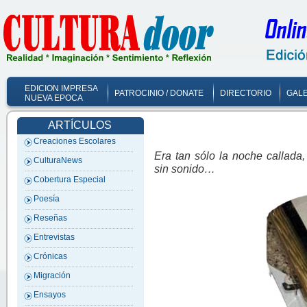
EDICION IMPRESA
PATROCINIO / DONATE
DIRECTORIO
GALE
NUEVA EPOCA
ARTÍCULOS
Creaciones Escolares
Era tan sólo la noche callada,
CulturaNews
sin sonido…
Cobertura Especial
Poesía
Reseñas
Entrevistas
Crónicas
Migración
Ensayos