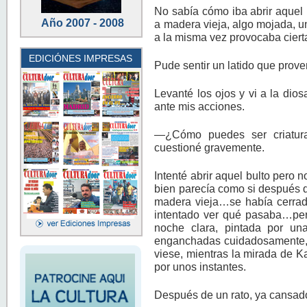
No sabía cómo iba abrir aquel
Año 2007 - 2008
a madera vieja, algo mojada, 
a la misma vez provocaba ciert
EDICIÓNES IMPRESAS
Pude sentir un latido que prove
Levanté los ojos y vi a la dio
ante mis acciones.
—¿Cómo puedes ser criatura
cuestioné gravemente.
Intenté abrir aquel bulto pero 
bien parecía como si después d
madera vieja…se había cerrad
intentado ver qué pasaba…per
noche clara, pintada por un
enganchadas cuidadosamente,
viese, mientras la mirada de 
por unos instantes.
Después de un rato, ya cansad