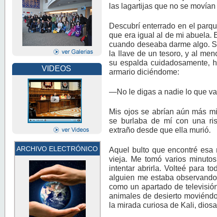
las lagartijas que no se movía
Descubrí enterrado en el parqu
que era igual al de mi abuela. 
cuando deseaba darme algo. Sa
la llave de un tesoro, y al me
su espalda cuidadosamente, ha
VIDEOS
armario diciéndome:
—No le digas a nadie lo que vas
Mis ojos se abrían aún más mi
se burlaba de mí con una ri
extraño desde que ella murió.
ARCHIVO ELECTRÓNICO
Aquel bulto que encontré esa 
vieja. Me tomó varios minutos 
intentar abrirla. Volteé para 
alguien me estaba observando…
como un apartado de televisió
animales de desierto moviéndo
la mirada curiosa de Kali, diosa