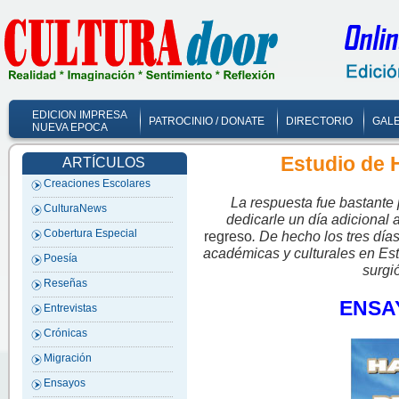
EDICION IMPRESA
PATROCINIO / DONATE
DIRECTORIO
GALE
NUEVA EPOCA
Estudio de 
ARTÍCULOS
Creaciones Escolares
La respuesta fue bastante 
CulturaNews
dedicarle un día adicional 
Cobertura Especial
regreso
. De hecho los tres dí
académicas y culturales en Es
Poesía
surgi
Reseñas
ENSA
Entrevistas
Crónicas
Migración
Ensayos