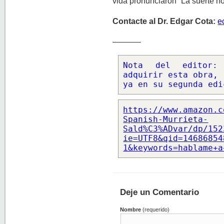
vida pronunciaron “La suerte no
Contacte al Dr. Edgar Cota:
e
———–
Nota del editor: 
adquirir esta obra, 

ya en su segunda edi
https://www.amazon.c
Spanish-Murrieta-
Sald%C3%ADvar/dp/152
ie=UTF8&qid=14686854
1&keywords=hablame+a
Deje un Comentario
Nombre
(requerido)