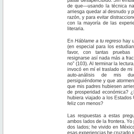
pasar desapercibido. Sin embar
de que—usando la técnica nar
arriesga quedar al desnudo y p
razón, y para evitar distraccio
con la mayoría de las experi
literaria.
En
Háblame a tu regreso
hay u
(en especial para los estudian
favor, con tantas pruebas 
resignarse así nada más a fra
no” (103). Al terminar la lectur
invocó en mí el traslado de mi 
auto-análisis de mis du
persiguiéndome y que atorment
que mis padres hubiesen arries
de prosperidad económica? ¿
hubiera viajado a los Estado
feliz con menos?
Las respuestas a estas preg
ambos lados de la frontera. Yo 
dos lados; he vivido en Méxic
esas experiencias he cruzado i