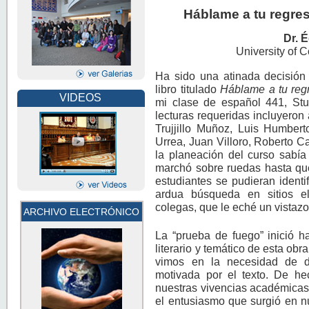
Háblame a tu regres
Dr. 
University of 
Ha sido una atinada decisión 
libro titulado
Háblame a tu reg
VIDEOS
mi clase de español 441, Stud
lecturas requeridas incluyeron a
Trujjillo Muñoz, Luis Humbert
Urrea, Juan Villoro, Roberto Cas
la planeación del curso sabía 
marchó sobre ruedas hasta que
estudiantes se pudieran ident
ardua búsqueda en sitios el
colegas, que le eché un vistaz
ARCHIVO ELECTRÓNICO
La “prueba de fuego” inició h
literario y temático de esta obra
vimos en la necesidad de de
motivada por el texto. De he
nuestras vivencias académicas
el entusiasmo que surgió en nu