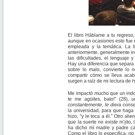
El libro Háblame a tu regreso,
aunque en ocasiones esto fue mo
empleada y la temática. La li
anteriormente, generalmente in
las dificultades, el lenguaje 
Hay una diferencia que separa a
sobre lo malo, convierte lo n
compartir cómo se lleva acab
surgen a raíz de mi lectura de
H
Me impactó mucho que un indoc
te me agüites, bato!” (28),
u
constantemente, le diera conse
la universidad, para que haga
hizo, “y le toca a él.” Otro alie
que la suerte no existe m’jito,
ha dicho mi madre y padre ca
Como el libro lo especifica, n