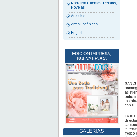
Narrativa Cuentos, Relatos,
Novelas
Artículos
Artes Escénicas
English
EDICIÓN IMPRESA,
NUEVA EPOCA
SAN JU
domingo
asistie
entre m
las pla
con su 
La isla
directa
compues
cuerda
GALERIAS
fresco 