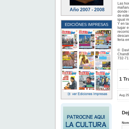
Las hor
mañana
Año 2007 - 2008
donde s
de este
igual 
Y en la
EDICIÓNES IMPRESAS
lugar 
recorri
descan
feria 
© Davi
Chandl
732-71
1 Tr
Aug 25
De
Nom