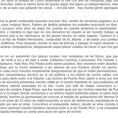
 los lejos la estatua de Colón observaba el mar con aire de conquista, bajo sus
 discutían sobre el eterno tema de quizás algún día lograr su independencia, mie
go de al lado casi gritando les decía: —Así etá bien…hay mucha gente agringad
eria la gente continuaba pasando una tras otra, cientos de personas pagaban su 
 para comprar libros. Padres de familia visitaban los estantes buscando un libro
de escasos ocho años de edad. De cuando en cuando teníamos la oportunidad 
ibro, y mentiría si digo que no nos llenamos de orgullo al ver nuestro trabajo a
rimos que a los mexicanos se les quiere mucho en estos lugares. Tuvimos el 
 al hijo de Rafael Hernández, compositor de El Jibarito, y de bailar una cumbia 
 anfitriona. Para después montar la sala de prensa y trabajar al vapor dejando ca
uestras computadoras, desgastando aquel placer creativo de hacer lo que nos gus
os en un automóvil con placas locales, nos movíamos de tal forma, que par
de norte a sur y de este a oeste, visitamos Carolina, Canovanas, Río Grande, Lo
Santurce, Hato Rey, Río Piedra entre tantos pueblos. Nos movimos entre jibaritos
ingo por la noche bebiendo a las afueras de una licorera, donde los perros (
n cada cinco minutos simplemente asegurándose de que el orden permaneciera,
dos consumíamos alcohol en la vía pública, y los búhos de noche salían con
z para darle vuelo a la hilacha. Las noches de Puerto Rico saben a arroz con tos
e de azucena penetraba nuestro olfato en el mismo momento en que podíamos ob
elleza natural plasmada en la isla. Como por arte de magia conocimos a 
ero de nombre Edgar Raya, que fue nuestro guía por las noches calientes de Pue
vó a su hogar donde conocimos a su señora madre pudiendo palpar el sabor famil
demás, tuvimos la oportunidad de conocer el estudio de grabaciones del famoso 
s el joven de 23 años de edad encendía un puro de hierba local, exportada de tie
raído por aire al islote. Conocimos el restaurante Jalisco, donde se sirve comida 
imos apreciar nuestra bandera nacional junto a la de Puerto Rico, y mi compadr
garita mientras yo comía unos tacos de carne de lechón.