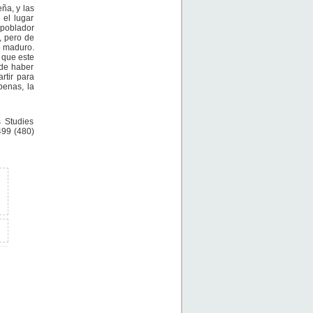
ña, y las
 el lugar
 poblador
, pero de
o maduro.
 que este
 de haber
rtir para
penas, la
 Studies
499 (480)