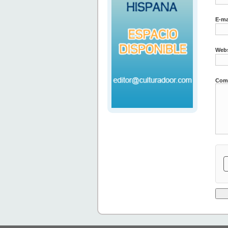
E-ma
Webs
Come