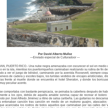
Por David Alberto Muñoz
—Enviado especial de Culturadoor —
AN, PUERTO RICO.- Una nube negra amenazaba con oscurecer el sol en medio d
 en la isla, mientras los puertorriqueños caminaban realizando su rutina de fin d
ndo a ver el juego de béisbol, caminando por la avenida Roosevelt, siempre coq
eneos de cadera y escotes bajos, los turistas vestidos de encajes aristócratas, di
zas frente al muelle donde se encuentra el hotel Sheraton, y donde los boricuas
muy peculiar acento.
 se comportaba con bastante perspicacia, se peinaba la cabellera después de habe
mente a los ojos, detrás de aquella amable sonrisa capaz de recrear el bolero
to por José Alfredo Jiménez a ritmo de salsa caribeña. Las guitarras no descans
s entonaban canción tras canción en medio de un mutismo guajiro, atascados
que acariciaba los rostros de todos aquellos que caminaban por las calles del 