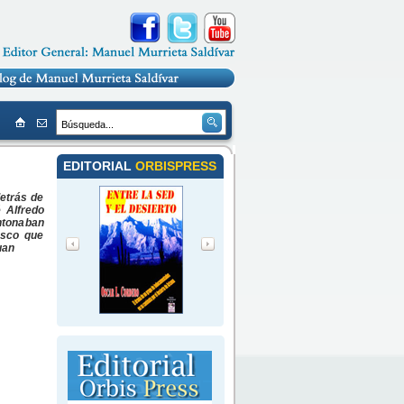
EDITORIAL
ORBISPRESS
detrás de
 Alfredo
ntonaban
esco que
uan