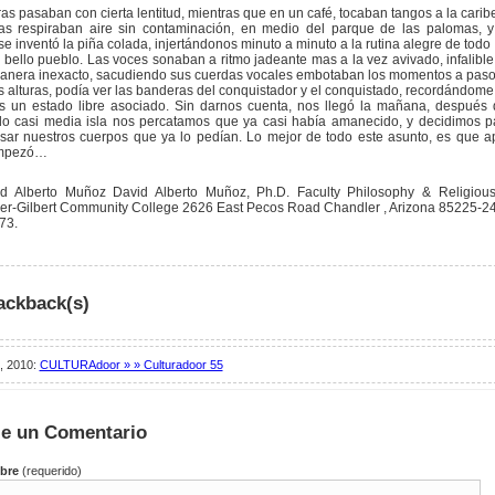
as pasaban con cierta lentitud, mientras que en un café, tocaban tangos a la caribe
s respiraban aire sin contaminación, en medio del parque de las palomas, y
e inventó la piña colada, injertándonos minuto a minuto a la rutina alegre de todo
 bello pueblo. Las voces sonaban a ritmo jadeante mas a la vez avivado, infalible
manera inexacto, sacudiendo sus cuerdas vocales embotaban los momentos a pas
s alturas, podía ver las banderas del conquistador y el conquistado, recordándome
es un estado libre asociado. Sin darnos cuenta, nos llegó la mañana, después
do casi media isla nos percatamos que ya casi había amanecido, y decidimos pa
sar nuestros cuerpos que ya lo pedían. Lo mejor de todo este asunto, es que a
empezó…
d Alberto Muñoz David Alberto Muñoz, Ph.D. Faculty Philosophy & Religious
er-Gilbert Community College 2626 East Pecos Road Chandler , Arizona 85225-2
73.
ackback(s)
, 2010:
CULTURAdoor » » Culturadoor 55
je un Comentario
bre
(requerido)