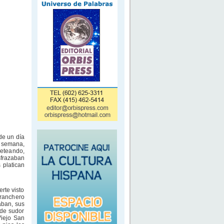
e un día
e semana,
ueteando,
sfrazaban
 platican
rte visto
 ranchero
aban, sus
 de sudor
Viejo San