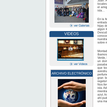
Juan. A
locales
el ami
isla…
En la f
entrada
hijas 
algún l
Descub
VIDEOS
conocer
nuestra
sobre n
Montad
íbamos 
Verde, 
un dom
pasaba
que to
avestru
ARCHIVO ELECTRÓNICO
perfum
gran b
regeton
Nos lle
isla. A
mientra
azul, t
ahí pud
una mar