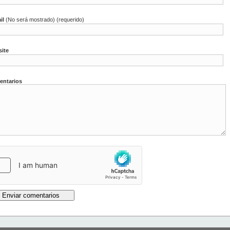
il
(No será mostrado) (requerido)
ite
ntarios