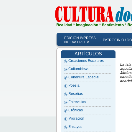
EDICION IMPRESA
PATROCINIO / D
NUEVA EPOCA
ARTÍCULOS
Creaciones Escolares
La isl
aquell
CulturaNews
Jiméne
canció
Cobertura Especial
acarici
Poesía
Reseñas
Entrevistas
Crónicas
Migración
Ensayos