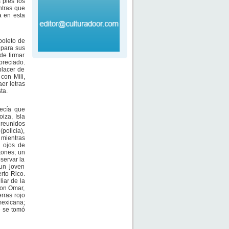
 pies los
ntras que
a en esta
boleto de
 para sus
de firmar
preciado.
placer de
con Mili,
er letras
ta.
ecía que
iza, Isla
 reunidos
policía),
 mientras
 ojos de
tones; un
servar la
un joven
rto Rico.
iar de la
Don Omar,
rras rojo
mexicana;
e se tomó