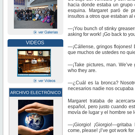
hacia donde estaba un grupo 
esquina. Margaret paró de p
insultos a otros que estaban al 
—¡You bunch of stinky greasers
asking for work! ¡Go back to you
VIDEOS
—¡Cállense, gringos flojones!
que muchos de ustedes no quier
—¡Take pictures, man. We’ve g
who they are.
—¿Cuál es la bronca? Nosotro
necesarios nadie nos ocupaba
ARCHIVO ELECTRÓNICO
Margaret trataba de acerca
español, pero justo cuando est
movía de lugar y el hombre se l
—¡Giorgio! ¡Giorgio!—gritab
come, please! ¡I’ve got work for