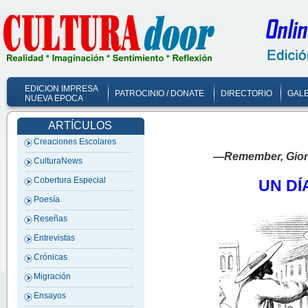
EDICION IMPRESA
PATROCINIO / DONATE
DIRECTORIO
GALE
NUEVA EPOCA
ARTÍCULOS
Creaciones Escolares
—Remember, Giorgi
CulturaNews
Cobertura Especial
UN DÍ
Poesía
Reseñas
Entrevistas
Crónicas
Migración
Ensayos