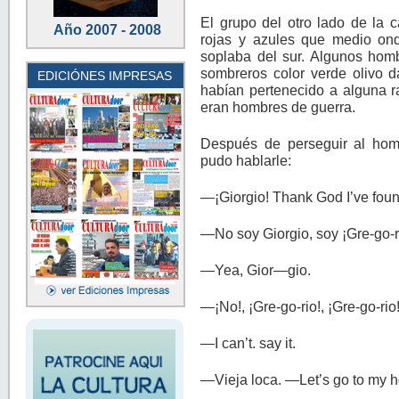
El grupo del otro lado de la c
Año 2007 - 2008
rojas y azules que medio on
soplaba del sur. Algunos hom
sombreros color verde olivo 
EDICIÓNES IMPRESAS
habían pertenecido a alguna ra
eran hombres de guerra.
Después de perseguir al hom
pudo hablarle:
—¡Giorgio! Thank God I’ve fou
—No soy Giorgio, soy ¡Gre-go-ri
—Yea, Gior—gio.
—¡No!, ¡Gre-go-rio!, ¡Gre-go-rio!
—I can’t. say it.
—Vieja loca. —Let’s go to my ho