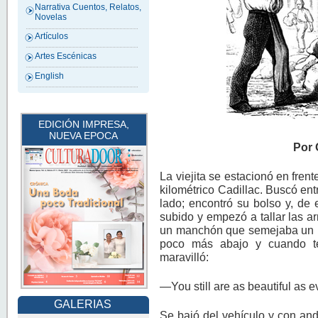
Narrativa Cuentos, Relatos,
Novelas
Artículos
Artes Escénicas
English
EDICIÓN IMPRESA,
NUEVA EPOCA
Por 
La viejita se estacionó en fren
kilométrico Cadillac. Buscó ent
lado; encontró su bolso y, de e
subido y empezó a tallar las a
un manchón que semejaba un la
poco más abajo y cuando te
maravilló:
—You still are as beautiful as 
GALERIAS
Se bajó del vehículo y con an