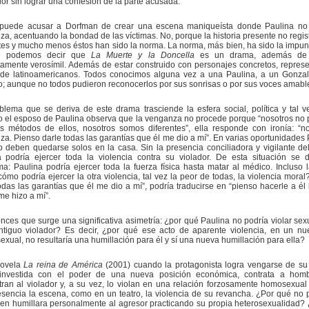
dor sin lograr una confesión de la parte acusada.
puede acusar a Dorfman de crear una escena maniqueísta donde Paulina no
a, acentuando la bondad de las víctimas. No, porque la historia presente no regis
tes y mucho menos éstos han sido la norma. La norma, más bien, ha sido la impun
al podemos decir que
La Muerte y la Doncella
es un drama, además de r
amente verosímil. Además de estar construido con personajes concretos, represe
 de latinoamericanos. Todos conocimos alguna vez a una Paulina, a un Gonza
; aunque no todos pudieron reconocerlos por sus sonrisas o por sus voces amabl
lema que se deriva de este drama trasciende la esfera social, política y tal v
 el esposo de Paulina observa que la venganza no procede porque “nosotros n
os métodos de ellos, nosotros somos diferentes”, ella responde con ironía: “
a. Pienso darle todas las garantías que él me dio a mí”. En varias oportunidades 
 deben quedarse solos en la casa. Sin la presencia conciliadora y vigilante de
a podría ejercer toda la violencia contra su violador. De esta situación se 
a: Paulina podría ejercer toda la fuerza física hasta matar al médico. Incluso la
ómo podría ejercer la otra violencia, tal vez la peor de todas, la violencia moral
odas las garantías que él me dio a mí”, podría traducirse en “pienso hacerle a él
me hizo a mí”.
nces que surge una significativa asimetría: ¿por qué Paulina no podría violar se
ntiguo violador? Es decir, ¿por qué ese acto de aparente violencia, en un nu
exual, no resultaría una humillación para él y sí una nueva humillación para ella?
novela
La reina de América
(2001) cuando la protagonista logra vengarse de su 
investida con el poder de una nueva posición económica, contrata a hom
ran al violador y, a su vez, lo violan en una relación forzosamente homosexual
esencia la escena, como en un teatro, la violencia de su revancha. ¿Por qué no 
ien humillara personalmente al agresor practicando su propia heterosexualidad?