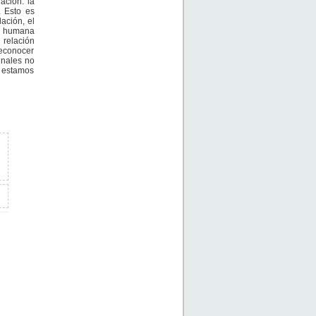
ación: la
. Esto es
ación, el
ia humana
 relación
reconocer
inales no
e estamos