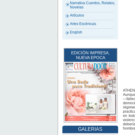
Narrativa Cuentos, Relatos,
Novelas
Artículos
Artes Escénicas
English
EDICIÓN IMPRESA,
NUEVA EPOCA
ATHENS
Aunque 
—fallec
democra
régime
practic
en tod
violenc
debería
hombre
GALERIAS