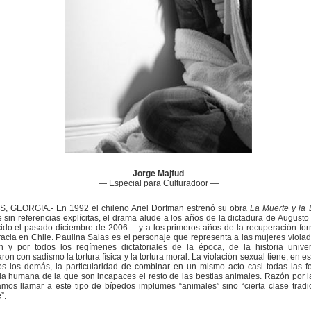
Jorge Majfud
— Especial para Culturadoor —
, GEORGIA.- En 1992 el chileno Ariel Dorfman estrenó su obra
La Muerte y la 
sin referencias explícitas, el drama alude a los años de la dictadura de Augusto
ido el pasado diciembre de 2006— y a los primeros años de la recuperación for
cia en Chile. Paulina Salas es el personaje que representa a las mujeres violad
n y por todos los regímenes dictatoriales de la época, de la historia unive
aron con sadismo la tortura física y la tortura moral. La violación sexual tiene, en e
os los demás, la particularidad de combinar en un mismo acto casi todas las 
ia humana de la que son incapaces el resto de las bestias animales. Razón por l
mos llamar a este tipo de bípedos implumes “animales” sino “cierta clase tradi
”.