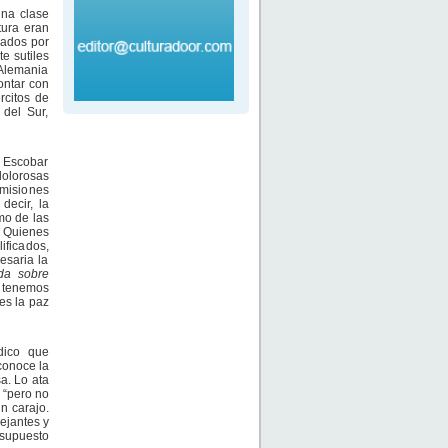
una clase
tura eran
eados por
te sutiles
 Alemania
ontar con
rcitos de
del Sur,
o Escobar
dolorosas
omisiones
decir, la
mo de las
. Quienes
ficados,
esaria la
da sobre
e tenemos
es la paz
dico que
conoce la
a. Lo ata
 “pero no
n carajo.
ejantes y
 supuesto