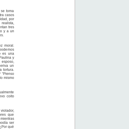
 se toma
tra casos
idad, por
ealista,
ntan tres
lo y a un
es.
ez moral.
o podemos
no es una
Paulina y
l esposo,
deriva un
 tortura.
? “Pienso
 lo mismo
xualmente
evo coito
violador,
bres que
 mientras
podía ser
 ¿Por qué