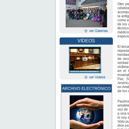
Otro p
célebre
acompa
la anti
como el
de los 
técnico
médico
especia
VIDEOS
El terc
represe
heridas
de reco
verdad 
víctima
en el 
invaria
Paz. S
Améric
en Amér
ARCHIVO ELECTRÓNICO
de los 
Paulin
amablem
voz de 
a una s
lo voy 
Sólo pu
dice es