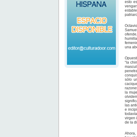
esto es
vengar
establ
patriar
Octavi
Samuel
ofende
humilla
femeni
una abe
Opuesto
“la chi
mascul
penetr
conqui
sólo u
cacique
razones
la muje
olvidem
signifi
las an
e inci
todavía
virgen 
de la d
Ahora, 