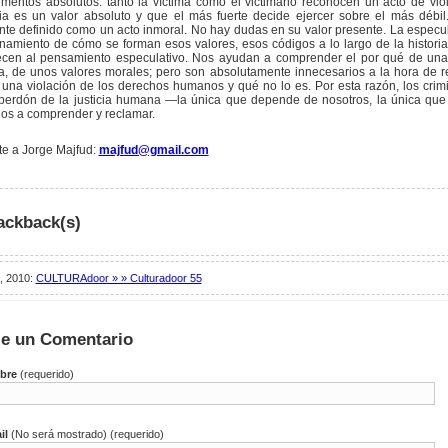
mentos absolutos: tanto la víctima como el victimario reconocen un acto de viol
ia es un valor absoluto y que el más fuerte decide ejercer sobre el más débil
nte definido como un acto inmoral. No hay dudas en su valor presente. La especul
namiento de cómo se forman esos valores, esos códigos a lo largo de la histor
ecen al pensamiento especulativo. Nos ayudan a comprender el por qué de una
, de unos valores morales; pero son absolutamente innecesarios a la hora de 
una violación de los derechos humanos y qué no lo es. Por esta razón, los crim
 perdón de la justicia humana —la única que depende de nosotros, la única qu
os a comprender y reclamar.
te a Jorge Majfud:
majfud@gmail.com
ackback(s)
, 2010:
CULTURAdoor » » Culturadoor 55
je un Comentario
bre
(requerido)
il
(No será mostrado) (requerido)