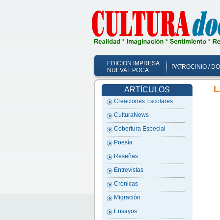
EDICION IMPRESA
PATROCINIO / D
NUEVA EPOCA
L
ARTÍCULOS
Creaciones Escolares
CulturaNews
Cobertura Especial
Poesía
Reseñas
Entrevistas
Crónicas
Migración
Ensayos