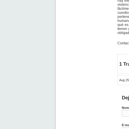
hay ele
violenc
fácilme
cuestio
perten
humana
qué es 
tienen
obligad
Contac
1 Tr
Aug 25
De
Nom
E-ma