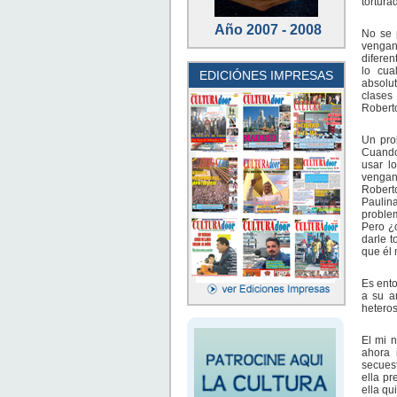
tortura
Año 2007 - 2008
No se 
venganz
diferen
lo cu
EDICIÓNES IMPRESAS
absolut
clases
Roberto
Un prob
Cuando
usar l
venganz
Roberto
Paulin
problem
Pero ¿c
darle t
que él 
Es ento
a su a
heteros
El mi 
ahora 
secuest
ella pr
ella qu