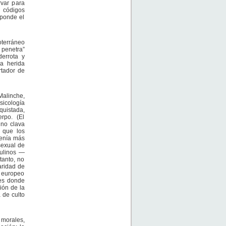
rvar para
 códigos
sponde el
terráneo
 penetra”
derrota y
la herida
rtador de
Malinche,
sicología
uistada,
rpo. (El
 no clava
e que los
tenía más
sexual de
culinos —
tanto, no
aridad de
a europeo
ses donde
ión de la
 de culto
 morales,