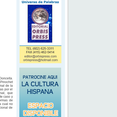
Doncella
.
 Pinochet
mal de la
as por el
rsal, que
ste caso y
formas de
a cual no
cional de