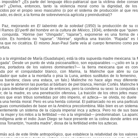
 imposible? ¿Es parte del lenguaje ético-patriarcal que la víctima debe conse
se? ¿Deriva, entonces, tanto la violencia moral como la dignidad, de los
ecidos por el propio sexo masculino (o por el sistema de producción al que re
cado, es decir, a la forma de sobrevivencia agrícola y preindustrial)?
o Paz, mejorando en
El laberinto de la soledad
(1950) la producción de su co
 Ramos (
El perfil del hombre en la cultura de México
, 1934), entiende que “quien
, conquista. “Abrirse (ser “chingado”, “rajarse”), exponerse es una forma de 
ción. Es hombría no “rajarse”. “Abrirse”, significa una traición. “Rajada” es 
na que no cicatriza. El mismo Jean-Paul Sarte veía al cuerpo femenino como po
rtura.
 a la virginidad de María (Guadalupe), está la otra supuesta madre mexicana: la 
ngada”. Desde un punto de vista psicoanalítico, son equiparables —¿sólo en la p
ina, portadora de los valores dominantes?— la tierra mexicana que es conq
ada por el conquistador blanco, con Marina, la Malinche que abre su cue
stador que sube a la montaña o pisa la Luna, ambos sustitutos de lo femenino,
na bandera; clava una estaca, un falo.) Malinche no hace algo muy diferent
s que le abrieron las puertas al bárbaro de piel blanca, Hernán Cortés. Malinche 
 para detestar el poder local de entonces, pero la condena su sexo: la conquista 
r, de la madre, es una penetración ofensiva. La traición de los otros jefes mas
os que eran tribus sometidas por otro imperio, el azteca— se olvida, no duele 
ca una herida moral. Pero es una herida colonial. El patriarcado no es una particul
tiguas comunidades de base en la América precolombina. Más bien es un sistem
pientemente un sistema de la cúpula imperial inca y azteca. Pero no de sus ba
 la mujer y los mitos a la fertilidad —no a la virginidad— predominaban. La aparic
indígena ante el indio Juan Diego se hace presente en la colina donde antes era
iosa Tonantzin, “nuestra madre”, diosa de la fertilidad entre los aztecas.
más acá de este límite antropológico, que establece la relatividad de los valores