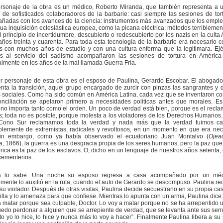
ersonaje de la obra es un médico, Roberto Miranda, que también representa a 
 de sofisticados colaboradores de la barbarie: casi siempre las sesiones de tor
ñadas con los avances de la ciencia: instrumentos más avanzados que los empl
gua inquisición eclesiástica europea, como la picana eléctrica; métodos terriblemen
 principio de incertidumbre, descubierto o redescubierto por los nazis en la culta
años treinta y cuarenta. Para toda esta tecnología de la barbarie era necesario c
s con muchos años de estudio y con una cultura enferma que la legitimara. Ejé
s al servicio del sadismo acompañaron las sesiones de tortura en América 
lmente en los años de la mal llamada Guerra Fría.
er personaje de esta obra es el esposo de Paulina, Gerardo Escobar. El abogad
nta la transición, aquel grupo encargado de zurcir con pinzas las sangrantes y 
 sociales. Como ha sido común en América Latina, cada vez que se inventaron c
nciliación se apelaron primero a necesidades políticas antes que morales. Es 
no importa tanto como el orden. Un poco de verdad está bien, porque es el recla
s; toda no es posible, porque molesta a los violadores de los Derechos Humanos
Cono Sur reclamamos toda la verdad y nada más que la verdad fuimos cali
blemente de extremistas, radicales y revoltosos, en un momento en que era nec
in embargo, como ya había observado el ecuatoriano Juan Montalvo (
Ojea
a
, 1866), la guerra es una desgracia propia de los seres humanos, pero la paz qu
ica es la paz de los esclavos. O, dicho en un lenguaje de nuestros años setenta, 
cementerios.
a lo sabe. Una noche su esposo regresa a casa acompañado por un mé
ente lo auxilió en la ruta, cuando el auto de Gerardo se descompuso. Paulina re
su violador. Después de otras visitas, Paulina decide secuestrarlo en su propia cas
illa y lo amenaza para que confiese. Mientras lo apunta con un arma, Paulina dice:
a matar porque sea culpable, Doctor. Lo voy a matar porque no se ha arrepentido u
edo perdonar a alguien que se arrepiente de verdad, que se levanta ante sus sem
to yo lo hice, lo hice y nunca más lo voy a hacer”. Finalmente Paulina libera a su