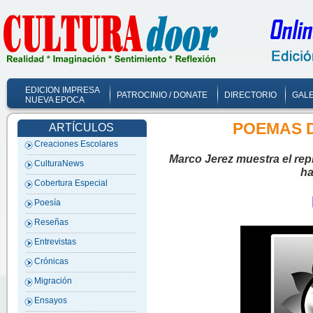
EDICION IMPRESA
PATROCINIO / DONATE
DIRECTORIO
GALE
NUEVA EPOCA
POEMAS D
ARTÍCULOS
Creaciones Escolares
Marco Jerez muestra el rep
CulturaNews
ha
Cobertura Especial
Poesía
Reseñas
Entrevistas
Crónicas
Migración
Ensayos