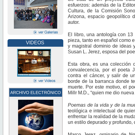
esfuerzos: además de la Editor
Cultura, de la Comisión Son
Arizona, espacio geopolítico d
autor.
El libro, una antología con 1
pieza, tanto en español como en
VIDEOS
y magistral dominio de ideas 
Susan L. Jerez, esposa del poe
Esta obra, es una colección 
convalecencia, por el poeta 
contra el cáncer, y salir de 
borde de la barranca donde te
muerte. Por este motivo, el p
Millr M.D., “quien me dio nueva 
ARCHIVO ELECTRÓNICO
Poemas de la vida y de la mue
teológica e intelectual de qui
enfrentar la realidad de la muda
un estilo depurado y profundo,
Marco Jerez, orginario de N