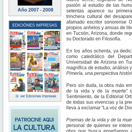
pasión al estudio de las huma
Año 2007 - 2008
setentas aparece su primer
trinchera cultural del desapa
afamado escritor sonorense O
EDICIÓNES IMPRESAS
propios anhelos y ansias de libe
en Tucsón, Arizona, donde regr
su Doctorado en Filosofía.
En los años ochenta, ya dedic
como catedrático del Depa
Universidad de Arizona en Tu
magnífica de estudio, análisis 
Pimería, una perspectiva histó
Pero sin duda, la obra más em
de la vida y de la muerte” 
Sentimiento, de la Editorial O
de todas sus vivencias y la pr
lleva a exclamar “La voz de Di
Poemas de la vida y de la mue
personal de quienes se intere
obra que busca enseñarnos a