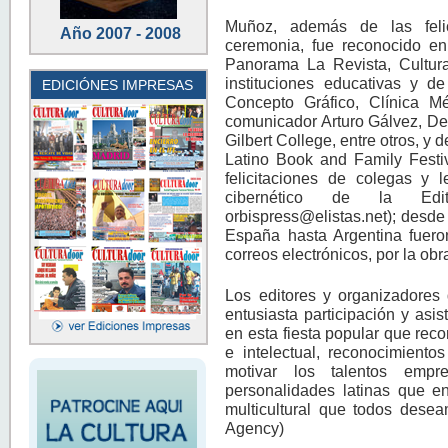
Muñoz, además de las felic
Año 2007 - 2008
ceremonia, fue reconocido en
Panorama La Revista, Cultura
instituciones educativas y d
EDICIÓNES IMPRESAS
Concepto Gráfico, Clínica M
comunicador Arturo Gálvez, De
Gilbert College, entre otros, y
Latino Book and Family Festiv
felicitaciones de colegas y 
cibernético de la Edit
orbispress@elistas.net); desde
España hasta Argentina fuero
correos electrónicos, por la obra
Los editores y organizadores 
entusiasta participación y asis
en esta fiesta popular que reco
e intelectual, reconocimient
motivar los talentos empres
personalidades latinas que e
multicultural que todos dese
Agency)