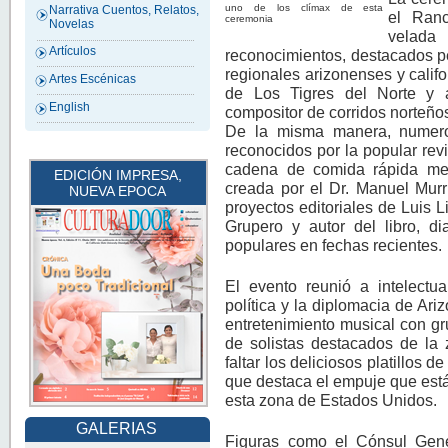
uno de los clímax de esta
Narrativa Cuentos, Relatos,
el Ran
ceremonia
Novelas
velad
Artículos
reconocimientos, destacados per
regionales arizonenses y cali
Artes Escénicas
de Los Tigres del Norte y 
English
compositor de corridos norteño
De la misma manera, numero
reconocidos por la popular revi
cadena de comida rápida mexic
EDICIÓN IMPRESA,
creada por el Dr. Manuel Murr
NUEVA EPOCA
proyectos editoriales de Luis L
Grupero y autor del libro, d
populares en fechas recientes.
El evento reunió a intelectua
política y la diplomacia de Ar
entretenimiento musical con g
de solistas destacados de la 
faltar los deliciosos platillos
que destaca el empuje que está
esta zona de Estados Unidos.
GALERIAS
Figuras como el Cónsul Gene