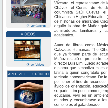
Vizcarra; el representante de 
Chávez; el Cónsul de Hondura
columnista Saúl Cuevas, el 
Chicanos in Higher Education 
de historias de migrantes Osca
orgullo la obra de Muñoz qu
admiradores, familiares y col
VIDEOS
académico.
Autor de libros como Méxical
Calzadas Humanas; The Other; 
que ya forman parte de lectur
Muñoz recibió el premio frent
director Luis Lim. Luego agrad
diploma que simboliza miles d
latina a quien congratuló po
ARCHIVO ELECTRÓNICO
territorio norteamericano. De 
por tener el tino de reconocer 
ávido de orientación, educaci
su parte, Lim puso como ejemp
educarse, vivir en un ambient
mundos y encumbrarse a los 
como lo es el galardonado.