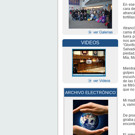
En ese
cara de
atrancá
tortillas
Atrancó
cama de
fuera 
nos ama
VIDEOS
“Glorif
Salvad
piedad,
Mía, Ma
Mientr
golpes
escucha
de las 
se filt
que no 
ARCHIVO ELECTRÓNICO
Mi mad
a, vamo
De pron
giraba 
encont
El int