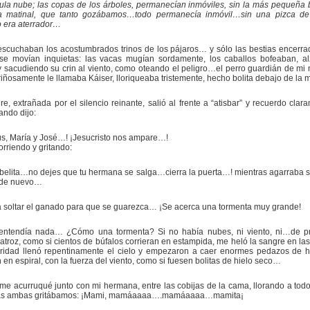
la nube; las copas de los árboles, permanecían inmóviles, sin la más pequeña 
sa matinal, que tanto gozábamos…todo permanecía inmóvil…sin una pizca de
o era aterrador…
scuchaban los acostumbrados trinos de los pájaros… y sólo las bestias encerra
, se movían inquietas: las vacas mugían sordamente, los caballos bofeaban, a
y sacudiendo su crin al viento, como oteando el peligro…el perro guardián de mi 
iñosamente le llamaba Káiser, lloriqueaba tristemente, hecho bolita debajo de la 
e, extrañada por el silencio reinante, salió al frente a “atisbar” y recuerdo clar
ando dijo:
s, María y José…! ¡Jesucristo nos ampare…!
orriendo y gritando:
elita…no dejes que tu hermana se salga…cierra la puerta…! mientras agarraba 
a de nuevo…
 soltar el ganado para que se guarezca… ¡Se acerca una tormenta muy grande!
entendía nada… ¿Cómo una tormenta? Si no había nubes, ni viento, ni…de pr
atroz, como si cientos de búfalos corrieran en estampida, me heló la sangre en l
uridad llenó repentinamente el cielo y empezaron a caer enormes pedazos de h
 en espiral, con la fuerza del viento, como si fuesen bolitas de hielo seco…
 me acurruqué junto con mi hermana, entre las cobijas de la cama, llorando a tod
as ambas gritábamos: ¡Mami, mamáaaaa….mamáaaaa…mamita¡