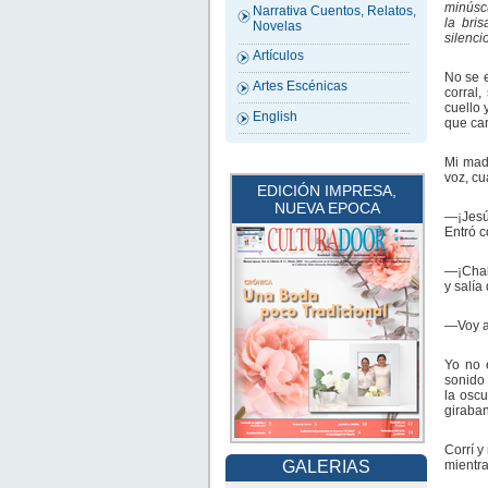
minúscu
Narrativa Cuentos, Relatos,
la bri
Novelas
silenci
Artículos
No se e
Artes Escénicas
corral
cuello 
English
que car
Mi madr
voz, cu
EDICIÓN IMPRESA,
NUEVA EPOCA
—¡Jesú
Entró c
—¡Chab
y salí
—Voy a
Yo no 
sonido 
la osc
giraban
Corrí y
mientr
GALERIAS