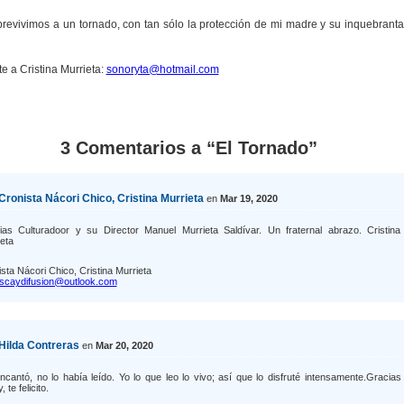
brevivimos a un tornado, con tan sólo la protección de mi madre y su inquebranta
e a Cristina Murrieta:
sonoryta@hotmail.com
3 Comentarios a “El Tornado”
Cronista Nácori Chico, Cristina Murrieta
en
Mar 19, 2020
ias Culturadoor y su Director Manuel Murrieta Saldívar. Un fraternal abrazo. Cristina
eta
sta Nácori Chico, Cristina Murrieta
iscaydifusion@outlook.com
Hilda Contreras
en
Mar 20, 2020
cantó, no lo había leído. Yo lo que leo lo vivo; así que lo disfruté intensamente.Gracias
, te felicito.