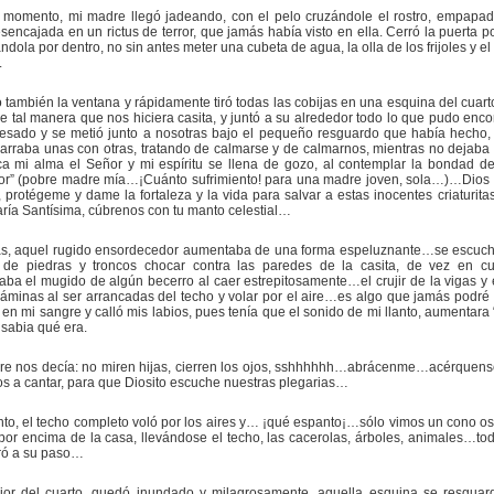
 momento, mi madre llegó jadeando, con el pelo cruzándole el rostro, empapad
sencajada en un rictus de terror, que jamás había visto en ella. Cerró la puerta po
ndola por dentro, no sin antes meter una cubeta de agua, la olla de los frijoles y e
.
 también la ventana y rápidamente tiró todas las cobijas en una esquina del cuarto
 tal manera que nos hiciera casita, y juntó a su alrededor todo lo que pudo enco
pesado y se metió junto a nosotras bajo el pequeño resguardo que había hecho,
rraba unas con otras, tratando de calmarse y de calmarnos, mientras no dejaba 
ica mi alma el Señor y mi espíritu se llena de gozo, al contemplar la bondad d
or” (pobre madre mía…¡Cuánto sufrimiento! para una madre joven, sola…)…Dio
 protégeme y dame la fortaleza y la vida para salvar a estas inocentes criaturi
ría Santísima, cúbrenos con tu manto celestial…
as, aquel rugido ensordecedor aumentaba de una forma espeluznante…se escuc
 de piedras y troncos chocar contra las paredes de la casita, de vez en c
ba el mugido de algún becerro al caer estrepitosamente…el crujir de la vigas y 
láminas al ser arrancadas del techo y volar por el aire…es algo que jamás podré
ró en mi sangre y calló mis labios, pues tenía que el sonido de mi llanto, aumentara
sabia qué era.
re nos decía: no miren hijas, cierren los ojos, sshhhhhh…abrácenme…acérquen
s a cantar, para que Diosito escuche nuestras plegarias…
to, el techo completo voló por los aires y… ¡qué espanto¡…sólo vimos un cono o
por encima de la casa, llevándose el techo, las cacerolas, árboles, animales…to
ró a su paso…
erior del cuarto, quedó inundado y milagrosamente, aquella esquina se resguar