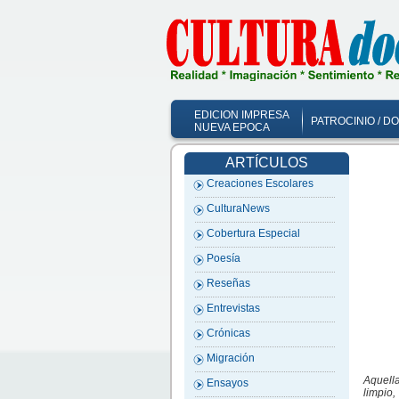
EDICION IMPRESA
PATROCINIO / D
NUEVA EPOCA
ARTÍCULOS
Creaciones Escolares
CulturaNews
Cobertura Especial
Poesía
Reseñas
Entrevistas
Crónicas
Migración
Aquell
Ensayos
limpio,