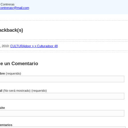
 Contreras
acontrerasr@mail.com
ackback(s)
, 2010:
CULTURAdoor » » Culturadoor 48
je un Comentario
bre
(requerido)
il
(No será mostrado) (requerido)
ite
ntarios