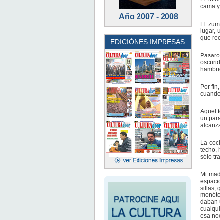
cama y 
Año 2007 - 2008
El zum
lugar, 
que re
EDICIÓNES IMPRESAS
Pasaron
oscuri
hambri
Por fin
cuando 
Aquel t
un para
alcanza
La coc
techo, 
sólo tr
Mi mad
espaci
sillas,
monóton
daban u
cualqu
esa noc