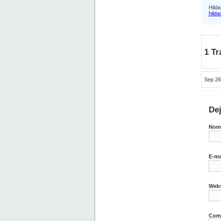
Hilda
hild
1 Tr
Sep 26
De
Nom
E-ma
Webs
Come