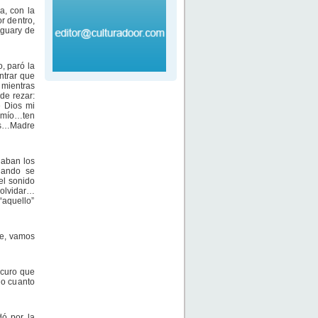
a, con la
r dentro,
l guary de
, paró la
ntrar que
 mientras
de rezar:
e Dios mi
s mío…ten
tas…Madre
haban los
uando se
el sonido
 olvidar…
 “aquello”
se, vamos
scuro que
do cuanto
dó por la