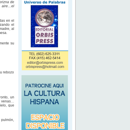
brizna de
 aire…el
das en el
lzando el
madre, al
mesa.
amente su
su rebozo
onto, un
as venas…
ielo, que
o pulmón,