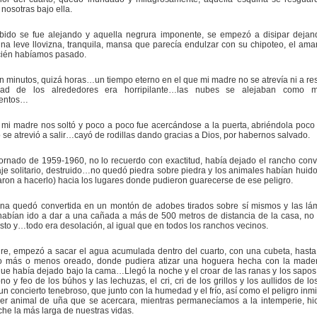
nosotras bajo ella.
bido se fue alejando y aquella negrura imponente, se empezó a disipar deja
una leve llovizna, tranquila, mansa que parecía endulzar con su chipoteo, el ama
cién habíamos pasado.
 minutos, quizá horas…un tiempo eterno en el que mi madre no se atrevía ni a re
dad de los alrededores era horripilante…las nubes se alejaban como m
entos…
, mi madre nos soltó y poco a poco fue acercándose a la puerta, abriéndola poco
se atrevió a salir…cayó de rodillas dando gracias a Dios, por habernos salvado.
ornado de 1959-1960, no lo recuerdo con exactitud, había dejado el rancho conv
je solitario, destruido…no quedó piedra sobre piedra y los animales habían huido
ron a hacerlo) hacia los lugares donde pudieron guarecerse de ese peligro.
ina quedó convertida en un montón de adobes tirados sobre sí mismos y las lá
habían ido a dar a una cañada a más de 500 metros de distancia de la casa, no
asto y…todo era desolación, al igual que en todos los ranchos vecinos.
re, empezó a sacar el agua acumulada dentro del cuarto, con una cubeta, hasta
o más o menos oreado, donde pudiera atizar una hoguera hecha con la mader
 que había dejado bajo la cama…Llegó la noche y el croar de las ranas y los sapos,
o y feo de los búhos y las lechuzas, el cri, cri de los grillos y los aullidos de l
n concierto tenebroso, que junto con la humedad y el frío, así como el peligro inm
ier animal de uña que se acercara, mientras permanecíamos a la intemperie, hi
he la más larga de nuestras vidas.