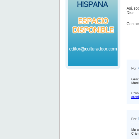
Así, so
Dios.
Contact
Por:
Grac
Murri
Croni
cron
Por:
Me en
Cristy