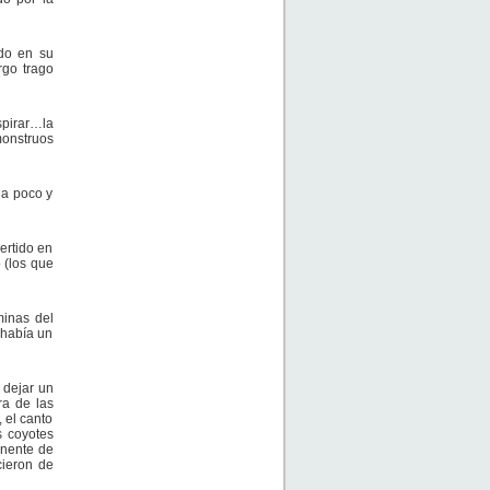
ndo en su
rgo trago
spirar…la
onstruos
 a poco y
ertido en
 (los que
minas del
 había un
 dejar un
a de las
 el canto
os coyotes
inente de
cieron de