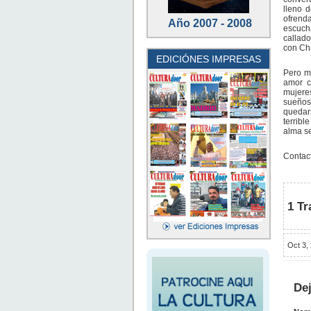
lleno 
ofrend
Año 2007 - 2008
escuch
callado
con Cha
EDICIÓNES IMPRESAS
Pero m
amor c
mujere
sueños
quedar
terribl
alma se
Contac
1 Tr
Oct 3,
De