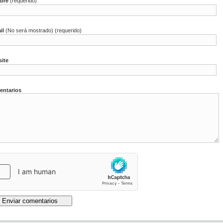
bre
(requerido)
il
(No será mostrado) (requerido)
ite
ntarios