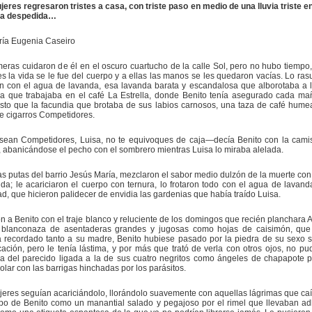
eres regresaron tristes a casa, con triste paso en medio de una lluvia triste en 
 la despedida…
ría Eugenia Caseiro
eras cuidaron de él en el oscuro cuartucho de la calle Sol, pero no hubo tiempo
es la vida se le fue del cuerpo y a ellas las manos se les quedaron vacías. Lo rasu
n con el agua de lavanda, esa lavanda barata y escandalosa que alborotaba a 
la que trabajaba en el café La Estrella, donde Benito tenía asegurado cada ma
sto que la facundia que brotaba de sus labios carnosos, una taza de café hume
de cigarros Competidores.
ean Competidores, Luisa, no te equivoques de caja—decía Benito con la cami
, abanicándose el pecho con el sombrero mientras Luisa lo miraba alelada.
las putas del barrio Jesús María, mezclaron el sabor medio dulzón de la muerte con
ida; le acariciaron el cuerpo con ternura, lo frotaron todo con el agua de lavanda
d, que hicieron palidecer de envidia las gardenias que había traído Luisa.
on a Benito con el traje blanco y reluciente de los domingos que recién planchara A
 blanconaza de asentaderas grandes y jugosas como hojas de caisimón, que 
a recordado tanto a su madre, Benito hubiese pasado por la piedra de su sexo 
ación, pero le tenía lástima, y por más que trató de verla con otros ojos, no pu
a del parecido ligada a la de sus cuatro negritos como ángeles de chapapote 
solar con las barrigas hinchadas por los parásitos.
eres seguían acariciándolo, llorándolo suavemente con aquellas lágrimas que ca
po de Benito como un manantial salado y pegajoso por el rimel que llevaban ad