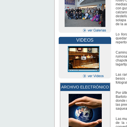
rostro 
medias 
con gus
calzaro
destell
solapa 
de la a
Lo llo
quedar
VIDEOS
reperto
Caminar
ruinos
chapot
lagarti
Las ram
besos d
fotogra
ARCHIVO ELECTRÓNICO
Por últ
Bartolo
donde r
las pre
saquead
Las muj
de la 
convert