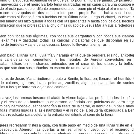
como una etiqueta espantosa de la que ya no podrían librarse jamás. Le pusieron
nuevecitas que el negro Bartolo tenía guardadas en un cajón para una ocasión e
to ofreció para que el difunto emprendiera con buen pie el viaje al otro mundo. T
n con sus zapatos de dos tonos, a los que el propio Bartolo había sacado un b
ante como si Benito fuera a lucirlos en su último baile. Luego el clavel, un clavel 
del muerto las hizo quedar a todas con las gargantas, y hasta con los ojos, hecho
dmiración que le profesaban al chulo más guapo de Jesús María y sus alrededores
raron con todas sus lágrimas, con todas sus gargantas y con todos sus clamor
 exánimes y gastadas todas las caricias y palabras de que disponían en su
rio de burdeles y callejuelas oscuras. Luego lo llevaron a enterrar…
on bajo la lluvia, una lluvia fría y naranja en la que se perdiera el singular corte
as callejuelas del cementerio, y los negritos de Aurelia convertidos en di
eaban felices en los charcos animados por el croar de los sapos y la belle
jas que sacaban sus pañuelos en espera de un nuevo arcoiris.
eras de Jesús María rindieron tributo a Benito, lo lloraron, llenaron el humilde f
e colores, ligueros, lazos, peinetas, zarcillos, algunas estampillas de santo
fías a las que borraron viejas dedicatorias.
ima vez, las rameras besaron el ataúd, lo vieron bajar a las profundidades de la fo
 y el resto de los hombres lo enterraron tapándolo con paletazos de tierra negra 
ojos y hermosos gusanos tendrían la fiesta de la carne, el debut de un baile nue
ndas íntimas ligadas a las estampillas y el resto de la bisutería obsequiada a Beni
a y revolcada para celebrar la entrada del difunto al seno de la tierra.
eres regresaron tristes a casa, con triste paso en medio de una lluvia triste en el 
despedida. Abrieron las puertas a un sentimiento nuevo, con el recuerdo d
ido en santo, un santo hermoso y admirado al que pondrían en el altar de sus 