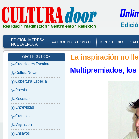
EDICION IMPRESA
PATROCINIO / DONATE
DIRECTORIO
GALE
NUEVA EPOCA
La inspiración no ll
ARTÍCULOS
Creaciones Escolares
Multipremiados, los
CulturaNews
Cobertura Especial
Poesía
Reseñas
Entrevistas
Crónicas
Migración
Ensayos