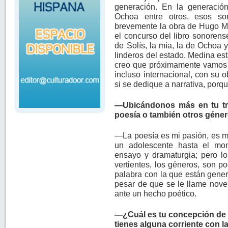
generación. En la generació
Ochoa entre otros, esos s
brevemente la obra de Hugo M
el concurso del libro sonorens
de Solís, la mía, la de Ochoa 
linderos del estado. Medina est
creo que próximamente vamos a
incluso internacional, con su
si se dedique a narrativa, porq
—Ubicándonos más en tu trab
poesía o también otros géne
—La poesía es mi pasión, es mi
un adolescente hasta el mom
ensayo y dramaturgia; pero lo
vertientes, los géneros, son p
palabra con la que están gene
pesar de que se le llame novel
ante un hecho poético.
—¿Cuál es tu concepción de p
tienes alguna corriente con l