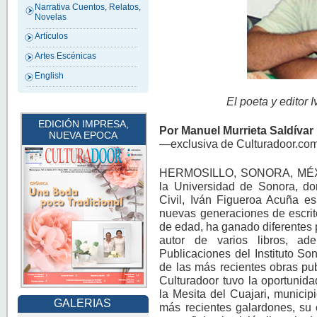
Narrativa Cuentos, Relatos,
Novelas
Artículos
Artes Escénicas
English
El poeta y editor 
EDICIÓN IMPRESA,
Por Manuel Murrieta Saldívar
NUEVA EPOCA
—exclusiva de Culturadoor.c
HERMOSILLO, SONORA, MÉXICO
la Universidad de Sonora, do
Civil, Iván Figueroa Acuña e
nuevas generaciones de escrit
de edad, ha ganado diferentes p
autor de varios libros, a
Publicaciones del Instituto So
de las más recientes obras pu
Culturadoor tuvo la oportunidad
la Mesita del Cuajari, munici
GALERIAS
más recientes galardones, su 