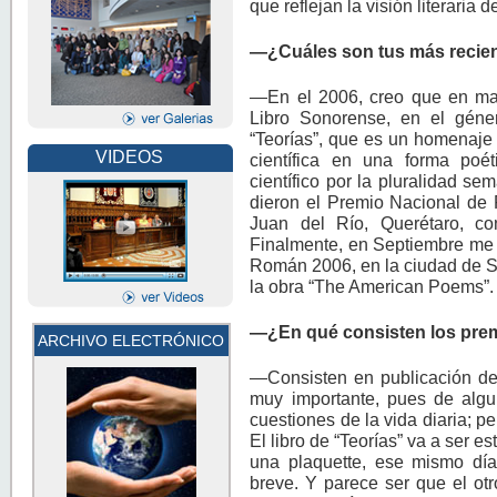
que reflejan la visión literaria
—¿Cuáles son tus más recient
—En el 2006, creo que en mar
Libro Sonorense, en el géne
“Teorías”, que es un homenaje 
VIDEOS
científica en una forma poé
científico por la pluralidad s
dieron el Premio Nacional de 
Juan del Río, Querétaro, co
Finalmente, en Septiembre me 
Román 2006, en la ciudad de 
la obra “The American Poems”.
—¿En qué consisten los pre
ARCHIVO ELECTRÓNICO
—Consisten en publicación de
muy importante, pues de alg
cuestiones de la vida diaria; pe
El libro de “Teorías” va a ser 
una plaquette, ese mismo día
breve. Y parece ser que el ot