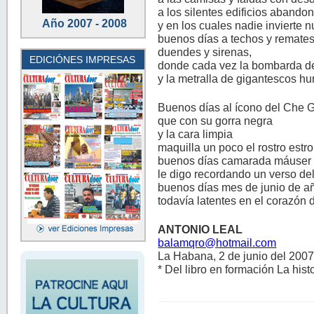
a los silentes edificios aband
Año 2007 - 2008
y en los cuales nadie invierte 
buenos días a techos y remates
duendes y sirenas,
EDICIÓNES IMPRESAS
donde cada vez la bombarda de
y la metralla de gigantescos h
Buenos días al ícono del Che 
que con su gorra negra
y la cara limpia
maquilla un poco el rostro estr
buenos días camarada máuser
le digo recordando un verso de
buenos días mes de junio de a
todavía latentes en el corazón
ANTONIO LEAL
balamqro@hotmail.com
La Habana, 2 de junio del 2007
* Del libro en formación La histo