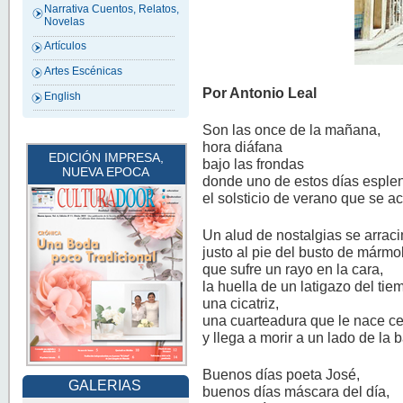
Narrativa Cuentos, Relatos,
Novelas
Artículos
Artes Escénicas
Por Antonio Leal
English
Son las once de la mañana,
hora diáfana
EDICIÓN IMPRESA,
bajo las frondas
NUEVA EPOCA
donde uno de estos días esple
el solsticio de verano que se a
Un alud de nostalgias se arrac
justo al pie del busto de mármo
que sufre un rayo en la cara,
la huella de un latigazo del tie
una cicatriz,
una cuarteadura que le nace ce
y llega a morir a un lado de la 
Buenos días poeta José,
GALERIAS
buenos días máscara del día,