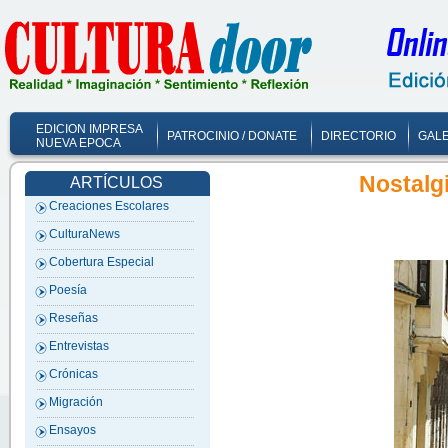
EDICION IMPRESA
PATROCINIO / DONATE
DIRECTORIO
GALE
NUEVA EPOCA
Nostalg
ARTÍCULOS
Creaciones Escolares
CulturaNews
Cobertura Especial
Poesía
Reseñas
Entrevistas
Crónicas
Migración
Ensayos