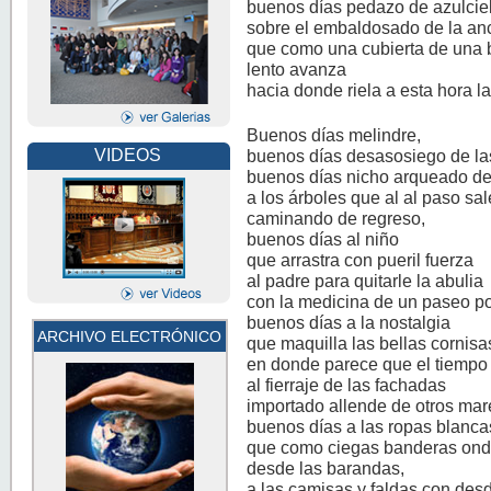
buenos días pedazo de azulcie
sobre el embaldosado de la a
que como una cubierta de una 
lento avanza
hacia donde riela a esta hora 
Buenos días melindre,
buenos días desasosiego de la
VIDEOS
buenos días nicho arqueado de 
a los árboles que al al paso sa
caminando de regreso,
buenos días al niño
que arrastra con pueril fuerza
al padre para quitarle la abulia
con la medicina de un paseo po
buenos días a la nostalgia
ARCHIVO ELECTRÓNICO
que maquilla las bellas cornisa
en donde parece que el tiempo
al fierraje de las fachadas
importado allende de otros mar
buenos días a las ropas blanca
que como ciegas banderas on
desde las barandas,
a las camisas y faldas con desd