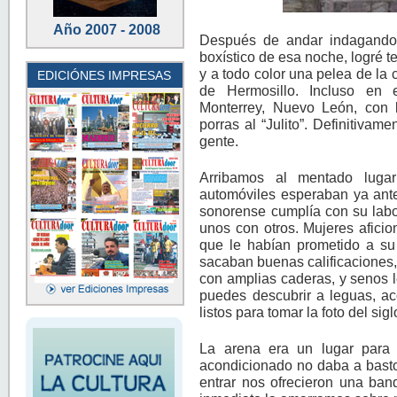
Año 2007 - 2008
Después de andar indagando 
boxístico de esa noche, logré t
y a todo color una pelea de la 
EDICIÓNES IMPRESAS
de Hermosillo. Incluso en 
Monterrey, Nuevo León, con la
porras al “Julito”. Definitivam
gente.
Arribamos al mentado lugar
automóviles esperaban ya ante
sonorense cumplía con su labo
unos con otros. Mujeres afici
que le habían prometido a su 
sacaban buenas calificaciones
con amplias caderas, y senos l
puedes descubrir a leguas, a
listos para tomar la foto del sigl
La arena era un lugar para
acondicionado no daba a basto
entrar nos ofrecieron una ban