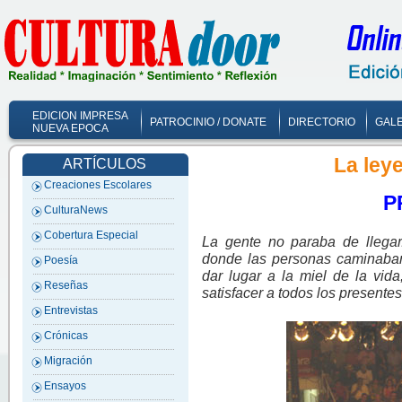
EDICION IMPRESA
PATROCINIO / DONATE
DIRECTORIO
GALE
NUEVA EPOCA
La ley
ARTÍCULOS
Creaciones Escolares
P
CulturaNews
Cobertura Especial
La gente no paraba de llegar
donde las personas caminaban
Poesía
dar lugar a la miel de la vida
Reseñas
satisfacer a todos los presente
Entrevistas
Crónicas
Migración
Ensayos