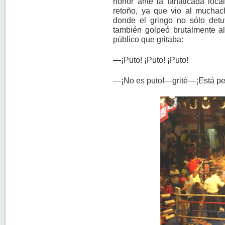
honor ante la fanaticada loca
retoño, ya que vio al muchac
donde el gringo no sólo detuv
también golpeó brutalmente al
público que gritaba:
—¡Puto! ¡Puto! ¡Puto!
—¡No es puto!—grité—¡Está pele