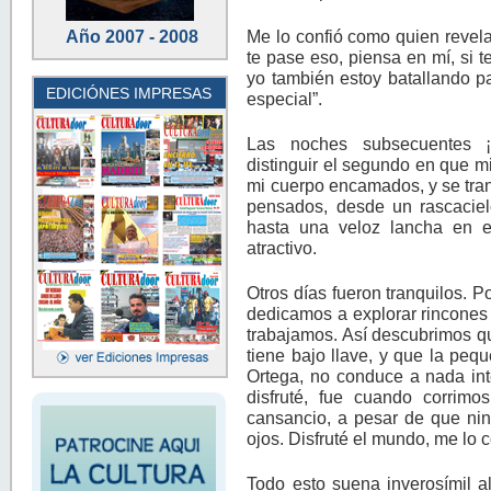
Me lo confió como quien revel
Año 2007 - 2008
te pase eso, piensa en mí, si 
yo también estoy batallando p
EDICIÓNES IMPRESAS
especial”.
Las noches subsecuentes ¡
distinguir el segundo en que 
mi cuerpo encamados, y se tra
pensados, desde un rascacie
hasta una veloz lancha en 
atractivo.
Otros días fueron tranquilos. P
dedicamos a explorar rincone
trabajamos. Así descubrimos q
tiene bajo llave, y que la pequ
Ortega, no conduce a nada int
disfruté, fue cuando corrim
cansancio, a pesar de que ni
ojos. Disfruté el mundo, me lo 
Todo esto suena inverosímil a