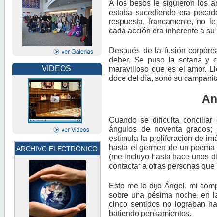
A los besos le siguieron los 
estaba sucediendo era pecado 
respuesta, francamente, no le
cada acción era inherente a su 
Después de la fusión corpórea-
deber. Se puso la sotana y 
maravilloso que es el amor. Ll
VIDEOS
doce del día, sonó su campanit
An
Cuando se dificulta conciliar
ángulos de noventa grados; 
estimula la proliferación de i
hasta el germen de un poema o
ARCHIVO ELECTRÓNICO
(me incluyo hasta hace unos dí
contactar a otras personas que
Esto me lo dijo Ángel, mi com
sobre una pésima noche, en la
cinco sentidos no lograban h
batiendo pensamientos.