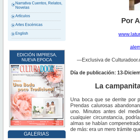
Narrativa Cuentos, Relatos,
Novelas
Artículos
Por A
Artes Escénicas
www.latu
English
ale
EDICIÓN IMPRESA,
—Exclusiva de Culturadoor.
NUEVA EPOCA
Día de publicación: 13-Dicie
La campanita
Una boca que se derrite por p
Prendas calurosas abandonan
uno. Minutos antes del medi
cualquier circunstancia, podr
almas se habían compenetrado, 
de más: era un mero trámite que
GALERIAS