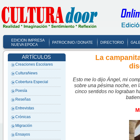
EDICION IMPRESA
PATROCINIO / DONATE
DIRECTORIO
GALE
NUEVA EPOCA
La campanita,
ARTÍCULOS
dis
Creaciones Escolares
CulturaNews
Esto me lo dijo Ángel, mi com
Cobertura Especial
sobre una pésima noche, en la
cinco sentidos no lograban h
Poesía
batie
Reseñas
Entrevistas
M
Crónicas
Migración
Ensayos