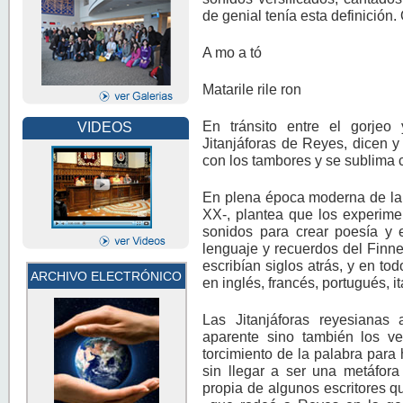
de genial tenía esta definición
A mo a tó
Matarile rile ron
En tránsito entre el gorjeo
VIDEOS
Jitanjáforas de Reyes, dicen y 
con los tambores y se sublima c
En plena época moderna de la l
XX-, plantea que los experimen
sonidos para crear poesía y e
lenguaje y recuerdos del Finne
escribían siglos atrás, y en to
ARCHIVO ELECTRÓNICO
en inglés, francés, portugués, 
Las Jitanjáforas reyesianas
aparente sino también los ver
torcimiento de la palabra para 
sin llegar a ser una metáfor
propia de algunos escritores qu