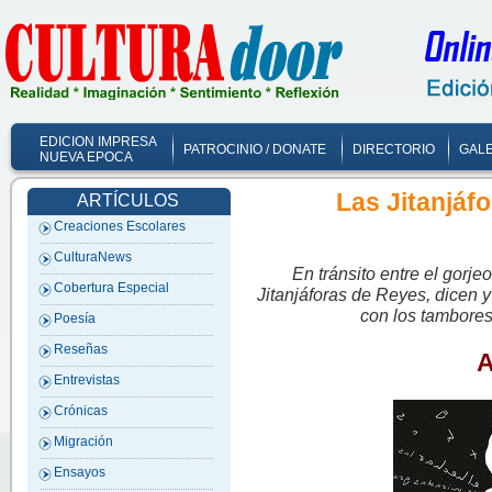
EDICION IMPRESA
PATROCINIO / DONATE
DIRECTORIO
GALE
NUEVA EPOCA
Las Jitanjáf
ARTÍCULOS
Creaciones Escolares
CulturaNews
En tránsito entre el gorje
Cobertura Especial
Jitanjáforas de Reyes, dicen y 
con los tambores
Poesía
Reseñas
Entrevistas
Crónicas
Migración
Ensayos