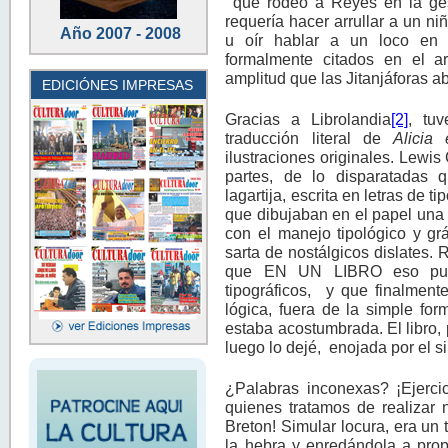
que rodeó a Reyes en la ges
requería hacer arrullar a un n
Año 2007 - 2008
u oír hablar a un loco en 
formalmente citados en el ar
amplitud que las Jitanjáforas a
EDICIÓNES IMPRESAS
Gracias a Librolandia
[2]
, tu
traducción literal de
Alicia 
ilustraciones originales. Lewis
partes, de lo disparatadas
lagartija, escrita en letras de 
que dibujaban en el papel una 
con el manejo tipológico y gr
sarta de nostálgicos dislates
que EN UN LIBRO eso pudie
tipográficos, y que finalment
lógica, fuera de la simple for
estaba acostumbrada. El libro,
luego lo dejé, enojada por el s
¿Palabras inconexas? ¡Ejerci
quienes tratamos de realizar 
Breton! Simular locura, era un 
la hebra y enredándola a propó