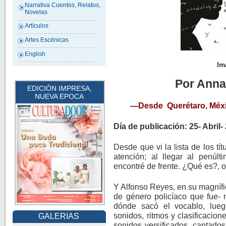
Narrativa Cuentos, Relatos,
Novelas
Artículos
Artes Escénicas
English
Im
Por Anna
EDICIÓN IMPRESA,
NUEVA EPOCA
—
Desde Querétaro, Méxi
Día de publicación: 25- Abril-
Desde que vi la lista de los tí
atención; al llegar al penú
encontré de frente. ¿Qué es?,
Y Alfonso Reyes, en su magnífi
de género policíaco que fue- 
dónde sacó el vocablo, lue
sonidos, ritmos y clasificacion
GALERIAS
sonidos versificados, cantado