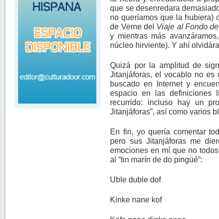
que se desenredara demasiado 
no queríamos que la hubiera) 
de Verne del
Viaje al Fondo de 
y mientras más avanzáramos, 
núcleo hirviente). Y ahí olvidá
Quizá por la amplitud de sig
Jitanjáforas, el vocablo no e
buscado en Internet y encue
espacio en las definiciones 
recurrido: incluso hay un pr
Jitanjáforas”, así como varios b
En fin, yo quería comentar to
pero sus Jitanjáforas me dier
emociones en mí que no todos 
al “tin marín de do pingüé”:
Uble duble dof
Kinke nane kof