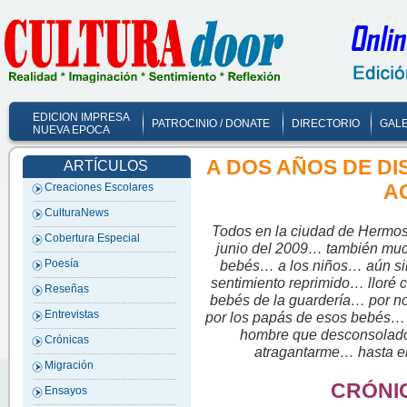
EDICION IMPRESA
PATROCINIO / DONATE
DIRECTORIO
GALE
NUEVA EPOCA
A DOS AÑOS DE DI
ARTÍCULOS
A
Creaciones Escolares
CulturaNews
Todos en la ciudad de Hermosi
Cobertura Especial
junio del 2009… también muc
bebés… a los niños… aún si
Poesía
sentimiento reprimido… lloré 
Reseñas
bebés de la guardería… por no
Entrevistas
por los papás de esos bebés… 
hombre que desconsolado 
Crónicas
atragantarme… hasta 
Migración
CRÓNI
Ensayos