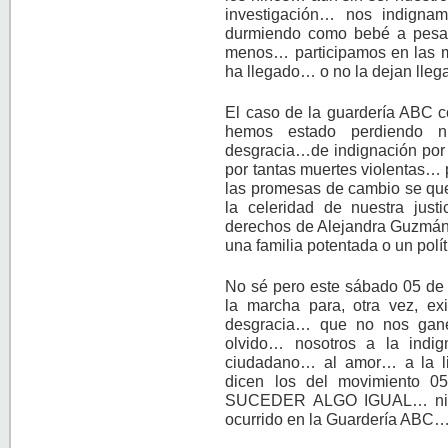
investigación… nos indigna
durmiendo como bebé a pesa
menos… participamos en las m
ha llegado… o no la dejan lle
El caso de la guardería ABC c
hemos estado perdiendo n
desgracia…de indignación por l
por tantas muertes violentas… 
las promesas de cambio se que
la celeridad de nuestra justi
derechos de Alejandra Guzmán 
una familia potentada o un polí
No sé pero este sábado 05 de 
la marcha para, otra vez, exi
desgracia… que no nos gane
olvido… nosotros a la indi
ciudadano… al amor… a la l
dicen los del movimiento
SUCEDER ALGO IGUAL… ni aqu
ocurrido en la Guardería ABC