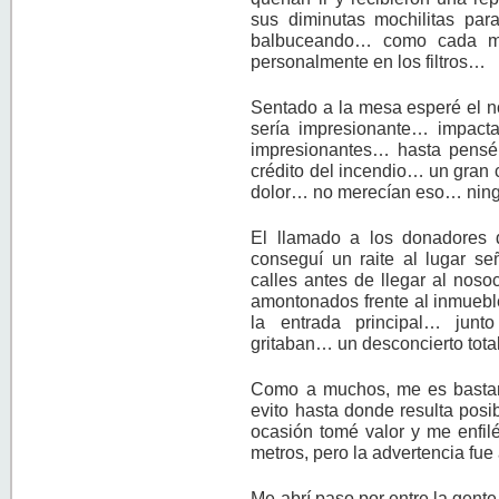
sus diminutas mochilitas pa
balbuceando… como cada m
personalmente en los filtros…
Sentado a la mesa esperé el n
sería impresionante… impact
impresionantes… hasta pens
crédito del incendio… un gran
dolor… no merecían eso… ning
El llamado a los donadores 
conseguí un raite al lugar s
calles antes de llegar al nos
amontonados frente al inmueb
la entrada principal… junt
gritaban… un desconcierto to
Como a muchos, me es bastant
evito hasta donde resulta posi
ocasión tomé valor y me enfil
metros, pero la advertencia f
Me abrí paso por entre la gen