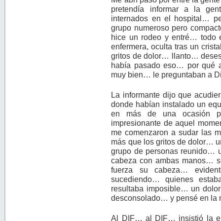
pretendía informar a la ge
internados en el hospital… p
grupo numeroso pero compacto
hice un rodeo y entré… todo 
enfermera, oculta tras un crist
gritos de dolor… llanto… des
había pasado eso… por qué 
muy bien… le preguntaban a Di
La informante dijo que acudier
donde habían instalado un equ
en más de una ocasión ped
impresionante de aquel momen
me comenzaron a sudar las 
más que los gritos de dolor… 
grupo de personas reunido… 
cabeza con ambas manos… se
fuerza su cabeza… eviden
sucediendo… quienes estaba
resultaba imposible… un dol
desconsolado… y pensé en l
Al DIF… al DIF… insistió la e