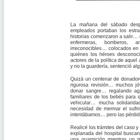
La mañana del sábado despe
empleados portaban los estra
historias comenzaron a salir
enfermeras, bomberos, an
irreconocibles… colocados en
quiénes los héroes desconoc
actores de la política de aqu
y no la guardería, sentenció a
Quizá un centenar de donadore
rigurosa revisión… muchos j
donar sangre… regalando ag
familiares de los bebés para 
vehicular… mucha solidarida
necesidad de mermar el sufrim
intentábamos… pero las pérdi
Realicé los trámites del caso y
explanada del hospital busca
una guarnición mientras un 