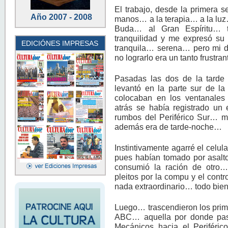
El trabajo, desde la primera 
Año 2007 - 2008
manos… a la terapia… a la 
Buda… al Gran Espíritu… t
tranquilidad y me expresó su
EDICIÓNES IMPRESAS
tranquila… serena… pero mi 
no lograrlo era un tanto frustra
Pasadas las dos de la tard
levantó en la parte sur de la
colocaban en los ventanales
atrás se había registrado un
rumbos del Periférico Sur… m
además era de tarde-noche…
Instintivamente agarré el celul
pues habían tomado por asalto 
consumió la ración de otro
pleitos por la compu y el cont
nada extraordinario… todo bi
Luego… trascendieron los prim
ABC… aquella por donde pasa
Mecánicos hacia el Periféri