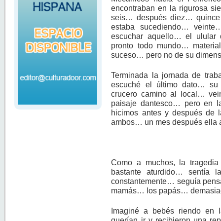
encontraban en la rigurosa si
seis… después diez… quince… 
estaba sucediendo… veinte…
escuchar aquello… el ulular
pronto todo mundo… materia
suceso… pero no de su dimen
Terminada la jornada de trab
escuché el último dato… su
crucero camino al local… ve
paisaje dantesco… pero en la
hicimos antes y después de la
ambos… un mes después ella a
Como a muchos, la tragedia
bastante aturdido… sentía 
constantemente… seguía pensa
mamás… los papás… demasiad
Imaginé a bebés riendo en 
querían ir y recibieron una 