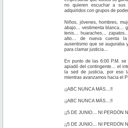
no quieren escuchar a sus 
adquiridos con grupos de pode
Niños, jóvenes, hombres, mu
abajo… vestimenta blanca… g
tenis… huaraches… zapatos… 
alto… de nueva cuenta la 
ausentismo que se auguraba y 
para clamar justicia…
En punto de las 6:00 P.M. se 
apiadó del contingente… el inte
la sed de justicia, por eso
mientras avanzamos hacia el Po
¡¡ABC NUNCA MÁS…!!
¡¡ABC NUNCA MÁS…!!
¡¡5 DE JUNIO… NI PERDÓN NI
¡¡5 DE JUNIO… NI PERDÓN NI