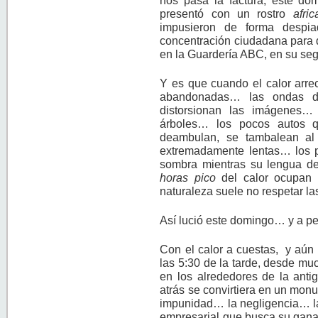
nos pasa la factura; este dom
presentó con un rostro
afri
impusieron de forma despia
concentración ciudadana para 
en la Guardería ABC, en su se
Y es que cuando el calor arrec
abandonadas… las ondas de 
distorsionan las imágenes…
árboles… los pocos autos q
deambulan, se tambalean al
extremadamente lentas… los p
sombra mientras su lengua d
horas pico
del calor ocupan 
naturaleza suele no respetar l
Así lució este domingo… y a pe
Con el calor a cuestas, y aún
las 5:30 de la tarde, desde m
en los alrededores de la ant
atrás se convirtiera en un mon
impunidad… la negligencia… la
empresarial que busca su gana