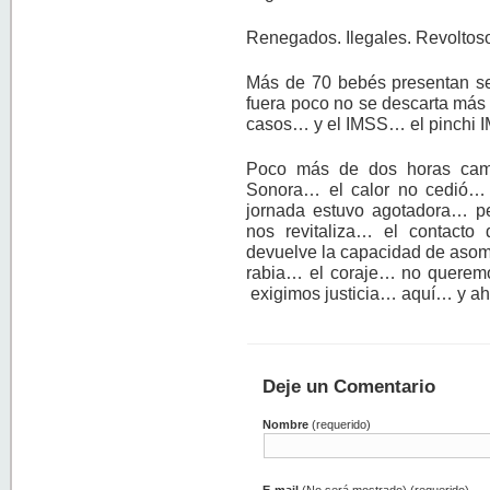
Renegados. Ilegales. Revolto
Más de 70 bebés presentan sev
fuera poco no se descarta más
casos… y el IMSS… el pinchi
Poco más de dos horas cami
Sonora… el calor no cedió… 
jornada estuvo agotadora… pe
nos revitaliza… el contact
devuelve la capacidad de asom
rabia… el coraje… no querem
exigimos justicia… aquí… y a
Deje un Comentario
Nombre
(requerido)
E-mail
(No será mostrado) (requerido)