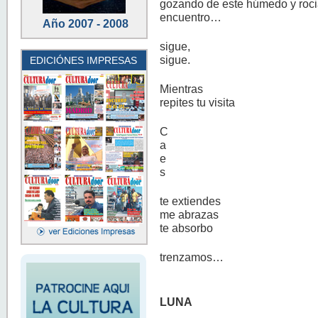
gozando de este húmedo y roc
encuentro…
Año 2007 - 2008
sigue,
sigue.
EDICIÓNES IMPRESAS
Mientras
repites tu visita
C
a
e
s
te extiendes
me abrazas
te absorbo
trenzamos…
LUNA