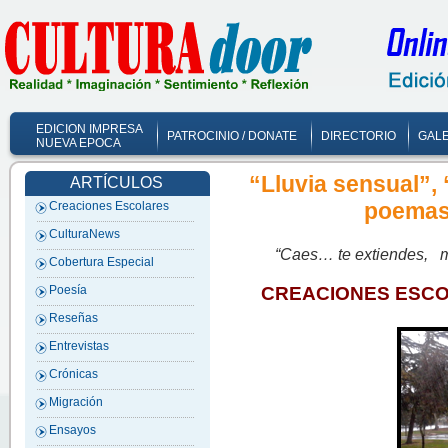
EDICION IMPRESA
PATROCINIO / DONATE
DIRECTORIO
GALE
NUEVA EPOCA
“Lluvia sensual”,
ARTÍCULOS
poemas 
Creaciones Escolares
CulturaNews
“Caes… te extiendes, 
Cobertura Especial
CREACIONES ESC
Poesía
Reseñas
Entrevistas
Crónicas
Migración
Ensayos