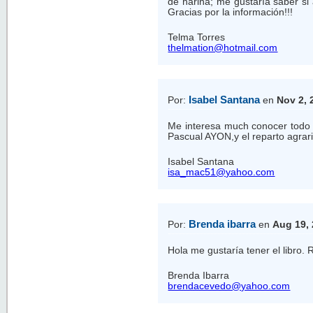
de harina; me gustaría saber si
Gracias por la información!!!
Telma Torres
thelmation@hotmail.com
Isabel Santana
Por:
en
Nov 2, 
Me interesa much conocer todo l
Pascual AYON,y el reparto agrar
Isabel Santana
isa_mac51@yahoo.com
Brenda ibarra
Por:
en
Aug 19,
Hola me gustaría tener el libro.
Brenda Ibarra
brendacevedo@yahoo.com