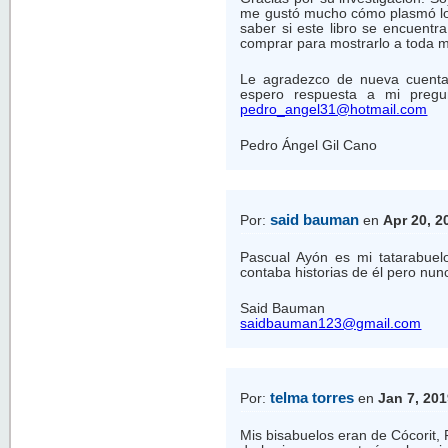
me gustó mucho cómo plasmó los 
saber si este libro se encuentra
comprar para mostrarlo a toda mi
Le agradezco de nueva cuenta 
espero respuesta a mi preg
pedro_angel31@hotmail.com
Pedro Ángel Gil Cano
said bauman
Por:
en
Apr 20, 2
Pascual Ayón es mi tatarabue
contaba historias de él pero nun
Said Bauman
saidbauman123@gmail.com
telma torres
Por:
en
Jan 7, 20
Mis bisabuelos eran de Cócorit,