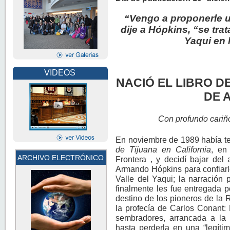
“Vengo a proponerle un
dije a Hópkins, “se trata
Yaqui en 
VIDEOS
NACIÓ EL LIBRO D
DE 
Con profundo cariño
En noviembre de 1989 había te
de Tijuana en California
, en
ARCHIVO ELECTRÓNICO
Frontera , y decidí bajar del 
Armando Hópkins para confiarle 
Valle del Yaqui; la narración 
finalmente les fue entregada 
destino de los pioneros de la R
la profecía de Carlos Conant:
sembradores, arrancada a la 
hasta perderla en una “legíti