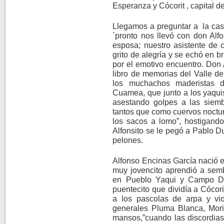
Esperanza y Cócorit , capital del
Llegamos a preguntar a la cas
´pronto nos llevó con don Al
esposa; nuestro asistente de
grito de alegría y se echó en b
por el emotivo encuentro. Don 
libro de memorias del Valle del
los muchachos maderistas d
Cuamea, que junto a los yaquis
asestando golpes a las siembr
tantos que como cuervos noctu
los sacos a lomo”, hostigando
Alfonsito se le pegó a Pablo Du
pelones.
Alfonso Encinas García nació 
muy jovencito aprendió a semb
en Pueblo Yaqui y Campo Di
puentecito que dividía a Cócor
a los pascolas de arpa y viol
generales Pluma Blanca, Mor
mansos,”cuando las discordias