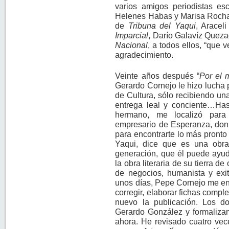
varios amigos periodistas esc
Helenes Habas y Marisa Roch
de
Tribuna del Yaqui
, Aracel
Imparcial
, Darío Galavíz Quez
Nacional
, a todos ellos, “que 
agradecimiento.
Veinte años después “
Por el 
Gerardo Cornejo le hizo lucha 
de Cultura, sólo recibiendo u
entrega leal y conciente…Ha
hermano, me localizó para
empresario de Esperanza, don
para encontrarte lo más pronto 
Yaqui, dice que es una obra
generación, que él puede ayuda
la obra literaria de su tierra d
de negocios, humanista y exit
unos días, Pepe Cornejo me ent
corregir, elaborar fichas compl
nuevo la publicación. Los d
Gerardo González y formalizam
ahora. He revisado cuatro vece