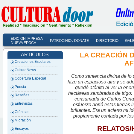
EDICION IMPRESA
PATROCINIO / DONATE
DIRECTORIO
GALE
NUEVA EPOCA
LA CREACIÓN D
ARTÍCULOS
AF
Creaciones Escolares
CulturaNews
Como sentencia divina de lo 
Cobertura Especial
hizo un espacioso giro y se aden
quedé atónito al ver la eno
Poesía
hectáreas sembradas de trigo: 
Reseñas
consumada de Carlos Conan
Entrevistas
esfuerzo abrió estas tierras i
brillantes. Era un acierto mi id
Crónicas
propiamente contada por los
Migración
RELATOS/H
Ensayos