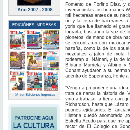
Fomento de Porfirio Díaz, y 
inversionistas los hermanos W
Año 2007 - 2008
mil hectáreas antes de su nacio
río y la tierra de baceranes 
EDICIÓNES IMPRESAS
yoris que fue llamado el gran
lograrla, buscando la voz de lo
pioneros de mano de obra nacio
se encontraron con mexicanos 
hazaña, como la de los abuel
mezquites a jalón de mula,
rodearan al Náinari, y la de 
Bibiano Murrieta y Albino y
Conant ayudaron a su hermano 
adentro de Esperanza, frente a 
“Vengo a proponerle una idea q
trata de narrar la historia del
vino a trabajar la tierra con
Richardson, hasta que Lázaro 
peones ejidatarios. El anci
Historia quedó asombrado ,to
Estrella Acedo para que me ap
rector de El Colegio de Sono