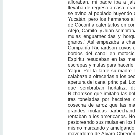
afloraban, mi padre iba a j
llevaba de regreso a casa, eran
se avino al poblado huyendo d
Yucatán, pero los hermanos alz
de Cócorit a calentarlos en con
Alejo, Camilo y Juan sembraba
mulas enguarnecidas y horqu
granos.” Así empezaba a char
Compañía Richardson cuyos gr
bordos del canal en motocic
Espíritu resudaban en las ma
escrepas y mulas para hacerle r
Yaqui. Por la tarde su madre
calabaza a ofrecerlas a los peo
apertura del canal principal. L
que sembraban hortaliza de
Richardson que imitaba las bol
tres toneladas por hectárea q
cosecha de arroz que las ma
grandes muladas barbechand
rentaban a los americanos. No 
pastoreando sus mulas en los l
mismo marcando y amelgando he
mayordomo de Alvaro Obregón, 