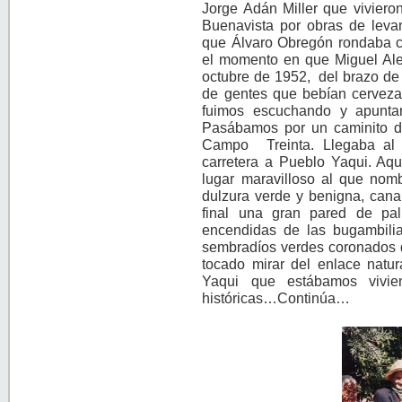
Jorge Adán Miller que vivieron
Buenavista por obras de leva
que Álvaro Obregón rondaba co
el momento en que Miguel Al
octubre de 1952, del brazo de
de gentes que bebían cerveza
fuimos escuchando y apuntand
Pasábamos por un caminito de
Campo Treinta. Llegaba al 
carretera a Pueblo Yaqui. Aq
lugar maravilloso al que no
dulzura verde y benigna, canal
final una gran pared de pal
encendidas de las bugambilias
sembradíos verdes coronados d
tocado mirar del enlace natur
Yaqui que estábamos vivi
históricas…Continúa…