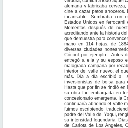
verdura, comida a todo aquel c
alemana y fabricaba cerveza, t
cine a cazar patos arroceros.
incansable. Sembraba con m
Estados Unidos en ferrocarril
Momentos después de nuestra
acreditando ante la historia de
que demuestra para convencer, 
mano en 114 hojas, de 1884
diversas ciudades norteameri
Cócorit por ejemplo. Antes d
entregó a ella y su esposo e
malograda campaña por recabar
interior del valle nuevo, el q
más. Día a día escribió a s
inversionistas de bolsa para 
Hasta que por fin se rindió en
su obra fue embargada en lo
concesionario emergente, la C
continuaría abriendo el Valle m
fuimos escribiendo, traduciend
padre del Valle del Yaqui, reng
su intensidad legendaria. Días
de Carlota de Los Angeles, Ca