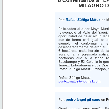
8 Comentarios a “
MILAGRO D
Rafael Zúñiga Mátuz
Por:
en
M
Felicidades al autor Mayo Murri
rejuveneció al Valle del Yaqui
oportunidad de dejar algún leg
que de forma casi igual, se a
ejemplo, el conformar al 
desesperadamente dejaron su Pa
6 hectáreas cada horcón de fam
agrario, a la yoremada nativ
hectáreas que a la fecha ren
Bacobampo y EX-Colonia Irrigació
Juárez. Enhoabuena y que Dios l
Rafael Zúñiga Mátuz, Etchojoa, 
Rafael Zúñiga Mátuz
puntozmatuz@hotmail.com
pedro ángel gil cano
Por:
en
F
Gracias por su investigación. S