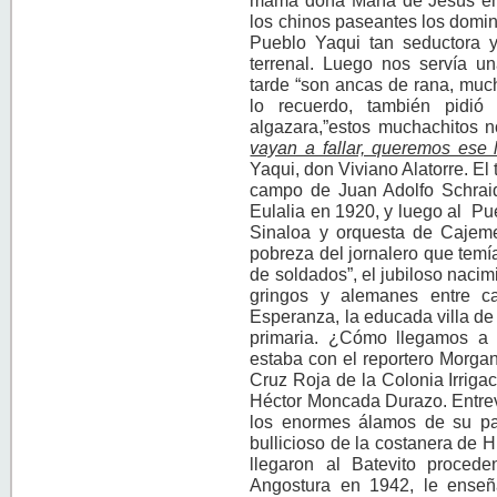
mamá doña María de Jesús e
los chinos paseantes los doming
Pueblo Yaqui tan seductora y
terrenal. Luego nos servía u
tarde “son ancas de rana, muc
lo recuerdo, también pidi
algazara,”estos muchachitos n
vayan a fallar, queremos ese l
Yaqui, don Viviano Alatorre. El
campo de Juan Adolfo Schrai
Eulalia en 1920, y luego al P
Sinaloa y orquesta de Cajeme
pobreza del jornalero que temía
de soldados”, el jubiloso nacim
gringos y alemanes entre ca
Esperanza, la educada villa de 
primaria. ¿Cómo llegamos a
estaba con el reportero Morga
Cruz Roja de la Colonia Irrigac
Héctor Moncada Durazo. Entre
los enormes álamos de su par
bullicioso de la costanera de 
llegaron al Batevito proce
Angostura en 1942, le enseñ