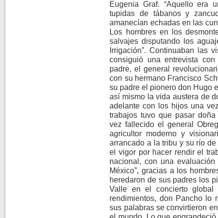
Eugenia Graf. “Aquello era 
tupidas de tábanos y zancud
amanecían echadas en las cuna
Los hombres en los desmontes
salvajes disputando los aguaj
Irrigación”. Continuaban las 
consiguió una entrevista co
padre, el general revolucionari
con su hermano Francisco Schw
su padre el pionero don Hugo en
así mismo la vida austera de 
adelante con los hijos una ve
trabajos tuvo que pasar doñ
vez fallecido el general Obr
agricultor moderno y visionar
arrancado a la tribu y su río de
el vigor por hacer rendir el tr
nacional, con una evaluación 
México”, gracias a los hombres
heredaron de sus padres los p
Valle en el concierto globa
rendimientos, don Pancho lo n
sus palabras se convirtieron en
el mundo. Lo que engrandeció 