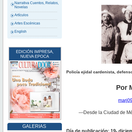
Narrativa Cuentos, Relatos,
Novelas
Artículos
Artes Escénicas
English
EDICIÓN IMPRESA,
NUEVA EPOCA
Policía ejidal cardenista, defens
Por 
marj0
—Desde la Ciudad de Méx
GALERIAS
Día de publicación: 19- dicie