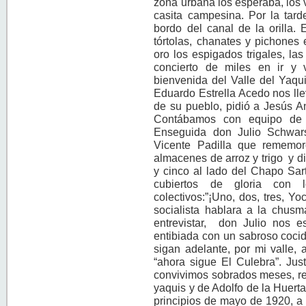
zona urbana los esperaba, los 
casita campesina. Por la tard
bordo del canal de la orilla. E
tórtolas, chanates y pichones 
oro los espigados trigales, l
concierto de miles en ir y 
bienvenida del Valle del Yaqu
Eduardo Estrella Acedo nos ll
de su pueblo, pidió a Jesús A
Contábamos con equipo de gr
Enseguida don Julio Schwars
Vicente Padilla que rememor
almacenes de arroz y trigo y d
y cinco al lado del Chapo Sart
cubiertos de gloria con lo
colectivos:”¡Uno, dos, tres, Yo
socialista hablara a la chus
entrevistar, don Julio nos 
entibiada con un sabroso cocid
sigan adelante, por mi valle, 
“ahora sigue El Culebra”. Ju
convivimos sobrados meses, r
yaquis y de Adolfo de la Huerta
principios de mayo de 1920, a 