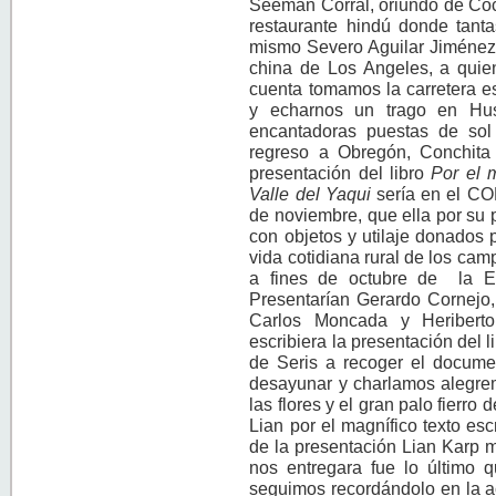
Seeman Corral, oriundo de Cóco
restaurante hindú donde tanta
mismo Severo Aguilar Jiménez
china de Los Angeles, a quien
cuenta tomamos la carretera e
y echarnos un trago en Huss
encantadoras puestas de sol
regreso a Obregón, Conchit
presentación del libro
Por el m
Valle del Yaqui
sería en el CO
de noviembre, que ella por su
con objetos y utilaje donados p
vida cotidiana rural de los cam
a fines de octubre de la E
Presentarían Gerardo Cornejo
Carlos Moncada y Heriberto
escribiera la presentación del 
de Seris a recoger el documen
desayunar y charlamos alegrem
las flores y el gran palo fierr
Lian por el magnífico texto escr
de la presentación Lian Karp m
nos entregara fue lo último q
seguimos recordándolo en la a