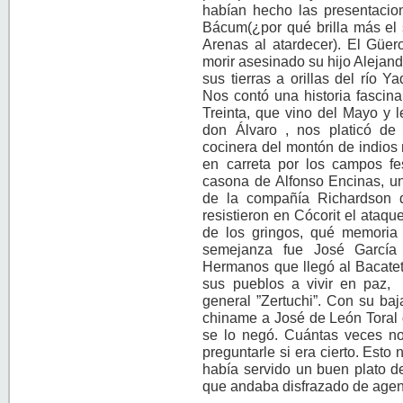
habían hecho las presentaci
Bácum(¿por qué brilla más el
Arenas al atardecer). El Güer
morir asesinado su hijo Alejan
sus tierras a orillas del río 
Nos contó una historia fascina
Treinta, que vino del Mayo y 
don Álvaro , nos platicó de 
cocinera del montón de indios
en carreta por los campos fes
casona de Alfonso Encinas, un
de la compañía Richardson 
resistieron en Cócorit el ataqu
de los gringos, qué memoria
semejanza fue José García
Hermanos que llegó al Bacatet
sus pueblos a vivir en paz, 
general ”Zertuchi”. Con su ba
chiname a José de León Toral 
se lo negó. Cuántas veces nos
preguntarle si era cierto. Esto
había servido un buen plato d
que andaba disfrazado de agent