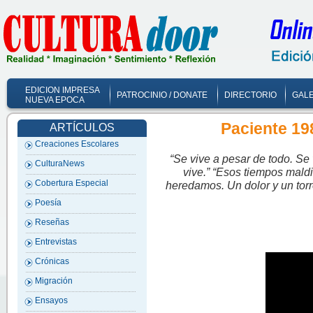
EDICION IMPRESA
PATROCINIO / DONATE
DIRECTORIO
GALE
NUEVA EPOCA
Paciente 19
ARTÍCULOS
Creaciones Escolares
“Se vive a pesar de todo. Se
CulturaNews
vive.”
“Esos tiempos mald
Cobertura Especial
heredamos. Un dolor y un tor
Poesía
Reseñas
Entrevistas
Crónicas
Migración
Ensayos