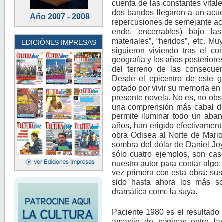
cuenta de las constantes vital
dos bandos llegaron a un acuer
Año 2007 - 2008
repercusiones de semejante aco
ende, encerrables) bajo las
materiales”, “heridos”, etc. M
EDICIÓNES IMPRESAS
siguieron viviendo tras el con
geografía y los años posteriore
del terreno de las consecue
Desde el epicentro de este 
optado por vivir su memoria en 
presente novela. No es, no obst
una comprensión más cabal de 
permite iluminar todo un aban
años, han erigido efectivament
obra Odisea al Norte de Mario
sombra del dólar de Daniel Joy
sólo cuatro ejemplos, son ca
nuestro autor para contar algo.
vez primera con esta obra: sus
sido hasta ahora los más soc
dramática como la suya.
Paciente 1980 es el resultado
amasijo de páginas entre la