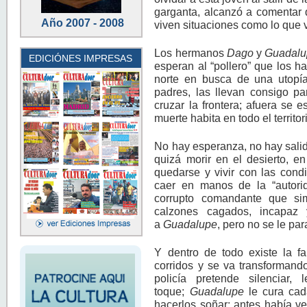
garganta, alcanzó a comentar 
Año 2007 - 2008
viven situaciones como lo que 
Los hermanos
Dago
y
Guadalu
EDICIÓNES IMPRESAS
esperan al “pollero” que los ha
norte en busca de una utopía
padres, las llevan consigo pa
cruzar la frontera; afuera se e
muerte habita en todo el territor
No hay esperanza, no hay salida
quizá morir en el desierto, e
quedarse y vivir con las cond
caer en manos de la “autori
corrupto comandante que sim
calzones cagados, incapaz
a
Guadalupe
, pero no se le par
Y dentro de todo existe la f
corridos y se va transforman
policía pretende silenciar
toque;
Guadalupe
le cura cad
hacerlos soñar: antes había v