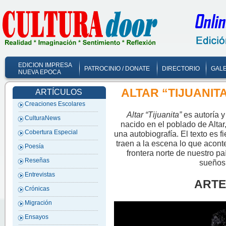
EDICION IMPRESA
PATROCINIO / DONATE
DIRECTORIO
GALE
NUEVA EPOCA
ALTAR “TIJUANIT
ARTÍCULOS
Creaciones Escolares
Altar “Tijuanita”
es autoría 
CulturaNews
nacido en el poblado de Altar
Cobertura Especial
una autobiografía. El texto es f
traen a la escena lo que acont
Poesía
frontera norte de nuestro pa
Reseñas
sueños
Entrevistas
ARTE
Crónicas
Migración
Ensayos