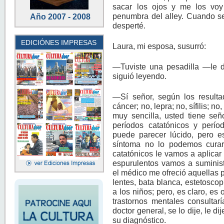
sacar los ojos y me los vo
penumbra del alley. Cuando se
Año 2007 - 2008
desperté.
EDICIÓNES IMPRESAS
Laura, mi esposa, susurró:
—Tuviste una pesadilla —le d
siguió leyendo.
—Sí señor, según los resulta
cáncer; no, lepra; no, sífilis; n
muy sencilla, usted tiene señ
períodos catatónicos y perí
puede parecer lúcido, pero e
síntoma no lo podemos curar,
catatónicos le vamos a aplicar
espurulentos vamos a suminist
el médico me ofreció aquellas p
lentes, bata blanca, estetoscopi
a los niños; pero, es claro, es
trastornos mentales consultar
doctor general, se lo dije, le 
su diagnóstico.