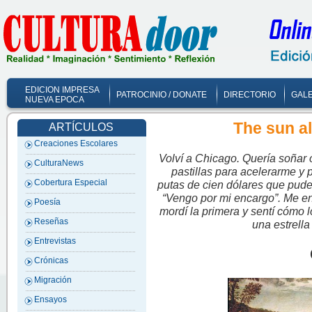
EDICION IMPRESA
PATROCINIO / DONATE
DIRECTORIO
GALE
NUEVA EPOCA
The sun a
ARTÍCULOS
Creaciones Escolares
Volví a Chicago. Quería soñar 
CulturaNews
pastillas para acelerarme y 
Cobertura Especial
putas de cien dólares que pude c
“Vengo por mi encargo”. Me e
Poesía
mordí la primera y sentí cómo 
Reseñas
una estrella
Entrevistas
Crónicas
Migración
Ensayos