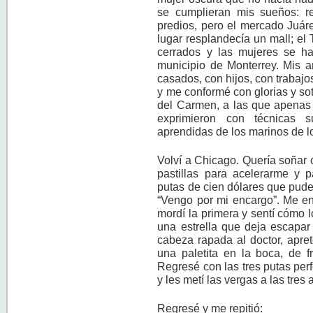
se cumplieran mis sueños: r
predios, pero el mercado Juár
lugar resplandecía un mall; el
cerrados y las mujeres se ha
municipio de Monterrey. Mis a
casados, con hijos, con trabajo
y me conformé con glorias y sot
del Carmen, a las que apenas 
exprimieron con técnicas s
aprendidas de los marinos de lo
Volví a Chicago. Quería soñar 
pastillas para acelerarme y p
putas de cien dólares que pude c
“Vengo por mi encargo”. Me e
mordí la primera y sentí cómo 
una estrella que deja escapar 
cabeza rapada al doctor, apre
una paletita en la boca, de f
Regresé con las tres putas perf
y les metí las vergas a las tres
Regresé y me repitió: