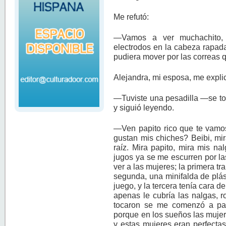
Me refutó:
—Vamos a ver muchachito
electrodos en la cabeza rapada
pudiera mover por las correas q
Alejandra, mi esposa, me expli
—Tuviste una pesadilla —se tom
y siguió leyendo.
—Ven papito rico que te vamos
gustan mis chiches? Beibi, mir
raíz. Mira papito, mira mis n
jugos ya se me escurren por l
ver a las mujeres; la primera tra
segunda, una minifalda de plás
juego, y la tercera tenía cara 
apenas le cubría las nalgas, 
tocaron se me comenzó a pa
porque en los sueños las mujeres 
y estas mujeres eran perfectas;