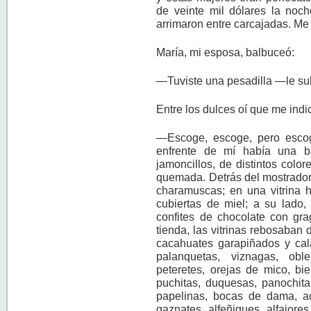
de veinte mil dólares la noch
arrimaron entre carcajadas. Me 
María, mi esposa, balbuceó:
—Tuviste una pesadilla —le subi
Entre los dulces oí que me ind
—Escoge, escoge, pero esco
enfrente de mí había una b
jamoncillos, de distintos colo
quemada. Detrás del mostrador 
charamuscas; en una vitrina 
cubiertas de miel; a su lado
confites de chocolate con gra
tienda, las vitrinas rebosaban 
cacahuates garapiñados y cala
palanquetas, viznagas, oble
peteretes, orejas de mico, bi
puchitas, duquesas, panochitas
papelinas, bocas de dama, aci
gaznates, alfeñiques, alfajores