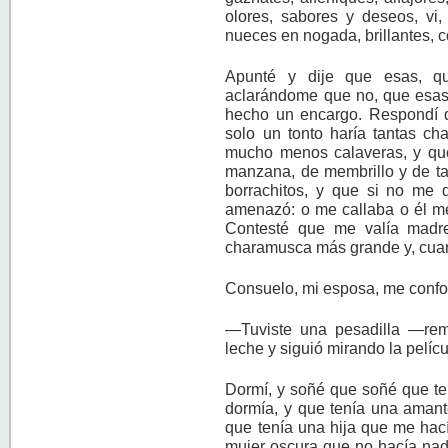
olores, sabores y deseos, vi,
nueces en nogada, brillantes, c
Apunté y dije que esas, qu
aclarándome que no, que esas 
hecho un encargo. Respondí 
solo un tonto haría tantas c
mucho menos calaveras, y que
manzana, de membrillo y de t
borrachitos, y que si no me
amenazó: o me callaba o él m
Contesté que me valía madr
charamusca más grande y, cuan
Consuelo, mi esposa, me confo
—Tuviste una pesadilla —re
leche y siguió mirando la pelícu
Dormí, y soñé que soñé que t
dormía, y que tenía una amant
que tenía una hija que me hac
mujer oscura que no hacía nad