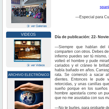
span
—Especial para Cu
VIDEOS
Día de publicación: 22- Novi
—Siempre que hablan del in
comparten con otros. Debes de
infierno puedes ser tú mismo,
volteó el hombre y pude mirar
cariados y el cráneo le brill
había bañado en años. Carrasp
rata. Se comenzó a sacar al
ARCHIVO ELECTRÓNICO
dientes. Entonces le pude 
retorcidas, y unas canillas qu
sueño porque en los sueños n
hombre apestaría como un puer
que no me asustaba con sus 
—No te burles, para probarte d