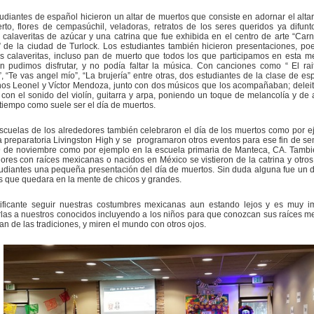
udiantes de español hicieron un altar de muertos que consiste en adornar el alta
to, flores de cempasúchil, veladoras, retratos de los seres queridos ya difunt
 calaveritas de azúcar y una catrina que fue exhibida en el centro de arte “Carn
 de la ciudad de Turlock. Los estudiantes también hicieron presentaciones, po
s calaveritas, incluso pan de muerto que todos los que participamos en esta 
ón pudimos disfrutar, y no podía faltar la música. Con canciones como “ El ra
, “Te vas angel mío”, “La brujería” entre otras, dos estudiantes de la clase de esp
os Leonel y Víctor Mendoza, junto con dos músicos que los acompañaban; delei
 con el sonido del violín, guitarra y arpa, poniendo un toque de melancolía y de a
iempo como suele ser el día de muertos.
scuelas de los alrededores también celebraron el día de los muertos como por e
 preparatoria Livingston High y se programaron otros eventos para ese fin de s
9 de noviembre como por ejemplo en la escuela primaria de Manteca, CA. Tambi
res con raíces mexicanas o nacidos en México se vistieron de la catrina y otros
udiantes una pequeña presentación del día de muertos. Sin duda alguna fue un d
 que quedara en la mente de chicos y grandes.
tificante seguir nuestras costumbres mexicanas aun estando lejos y es muy i
rlas a nuestros conocidos incluyendo a los niños para que conozcan sus raíces m
n de las tradiciones, y miren el mundo con otros ojos.