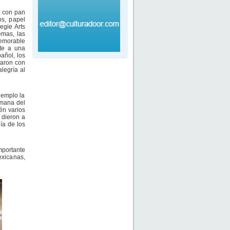
r con pan
os, papel
egie Arts
emas, las
memorable
ite a una
añol, los
taron con
legría al
jemplo la
emana del
én varios
 dieron a
ía de los
mportante
exicanas,