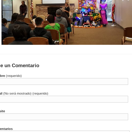
je un Comentario
bre
(requerido)
il
(No será mostrado) (requerido)
ite
ntarios