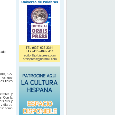
tate
lock, CA.
emos que
os fieles
trativo y
s. Con la
nislaus y
 y día de
tos” como