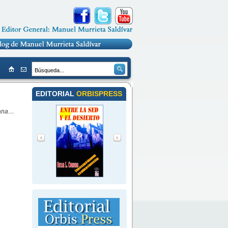
EDITORIAL
ORBISPRESS
cana…