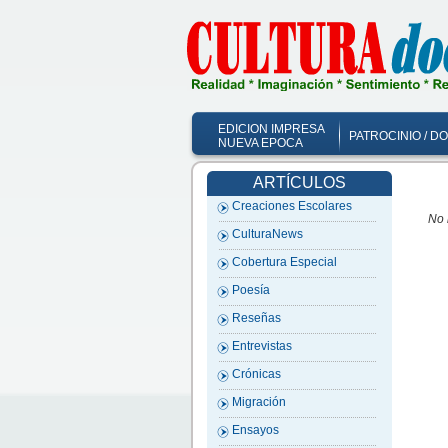
EDICION IMPRESA
PATROCINIO / D
NUEVA EPOCA
ARTÍCULOS
Creaciones Escolares
No 
CulturaNews
Cobertura Especial
Poesía
Reseñas
Entrevistas
Crónicas
Migración
Ensayos