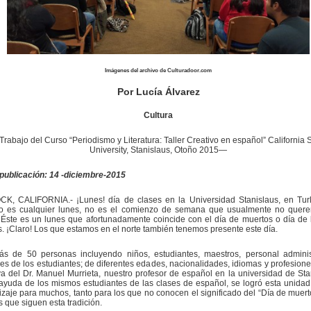
Imágenes del archivo de Culturadoor.com
Por Lucía Álvarez
Cultura
rabajo del Curso “Periodismo y Literatura: Taller Creativo en español” California S
University, Stanislaus, Otoño 2015—
 publicación: 14 -diciembre-2015
K, CALIFORNIA.- ¡Lunes! día de clases en la Universidad Stanislaus, en Tur
o es cualquier lunes, no es el comienzo de semana que usualmente no quer
 Éste es un lunes que afortunadamente coincide con el día de muertos o día de l
s. ¡Claro! Los que estamos en el norte también tenemos presente este día.
s de 50 personas incluyendo niños, estudiantes, maestros, personal adminis
res de los estudiantes; de diferentes edades, nacionalidades, idiomas y profesione
iva del Dr. Manuel Murrieta, nuestro profesor de español en la universidad de Sta
ayuda de los mismos estudiantes de las clases de español, se logró esta unidad
zaje para muchos, tanto para los que no conocen el significado del “Día de muer
s que siguen esta tradición.