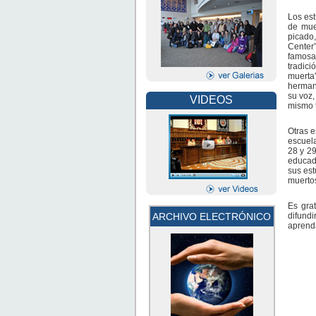
Los est
de muer
picado,
Center”
famosa
tradici
muerta”
herman
su voz,
VIDEOS
mismo t
Otras e
escuela
28 y 2
educado
sus est
muertos
Es gra
ARCHIVO ELECTRÓNICO
difundi
aprenda