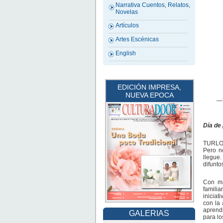
Narrativa Cuentos, Relatos,
Novelas
Artículos
Artes Escénicas
English
EDICIÓN IMPRESA,
NUEVA EPOCA
—T
Día de
TURLOC
Pero n
llegue.
difunto
Con má
familia
iniciat
con la 
aprendi
GALERIAS
para lo