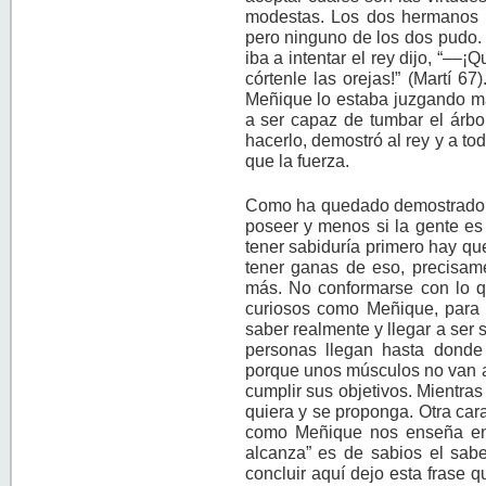
modestas. Los dos hermanos 
pero ninguno de los dos pudo. 
iba a intentar el rey dijo, “––
córtenle las orejas!” (Martí 6
Meñique lo estaba juzgando m
a ser capaz de tumbar el árbo
hacerlo, demostró al rey y a to
que la fuerza.
Como ha quedado demostrado, l
poseer y menos si la gente es
tener sabiduría primero hay qu
tener ganas de eso, precisam
más. No conformarse con lo 
curiosos como Meñique, para l
saber realmente y llegar a ser 
personas llegan hasta donde
porque unos músculos no van a 
cumplir sus objetivos. Mientras
quiera y se proponga. Otra car
como Meñique nos enseña en e
alcanza” es de sabios el sabe
concluir aquí dejo esta frase q