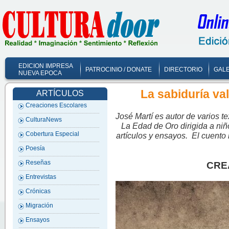
EDICION IMPRESA
PATROCINIO / DONATE
DIRECTORIO
GALE
NUEVA EPOCA
La sabiduría va
ARTÍCULOS
Creaciones Escolares
José Martí es autor de varios t
CulturaNews
La Edad de Oro dirigida a niñ
Cobertura Especial
artículos y ensayos. El cuento
Poesía
Reseñas
CRE
Entrevistas
Crónicas
Migración
Ensayos