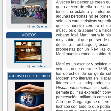
A veces las personas creen que
que carecen de ella o de una 
tener una estatura y partes d
algunas personas no se ponen a
sólo son características superfi
que es nuestro cerebro el qu
músculos o la apariencia física
cubano José Martí, narra la hi
VIDEOS
muy sabio, al que por ser de 
de él. Sin embargo, gracias 
propuestas por un Rey, las c
Martí muestra cómo la sabiduría
Martí es un escritor y polític
veintiocho de enero de 1858, 
los derechos de su gente cu
ARCHIVO ELECTRÓNICO
Modernismo literario en Hispa
líderes de la independencia
Hispanoamericanas,
se señala
permite pulir su expresión conv
persecución, militando como un
A lo que Garganigo se refiere
luchaba con todo lo que podía 