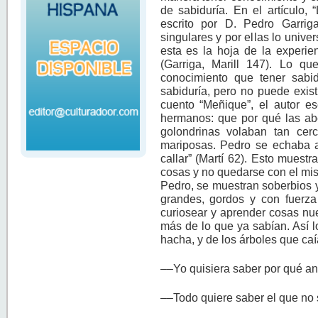
de sabiduría. En el artículo, 
escrito por D. Pedro Garrig
singulares y por ellas lo univ
esta es la hoja de la experie
(Garriga, Marill 147). Lo q
conocimiento que tener sabid
sabiduría, pero no puede existi
cuento “Meñique”, el autor e
hermanos: que por qué las abe
golondrinas volaban tan ce
mariposas. Pedro se echaba 
callar” (Martí 62). Esto mues
cosas y no quedarse con el mi
Pedro, se muestran soberbios 
grandes, gordos y con fuerza
curiosear y aprender cosas nu
más de lo que ya sabían. Así l
hacha, y de los árboles que caía
––Yo quisiera saber por qué an
––Todo quiere saber el que no