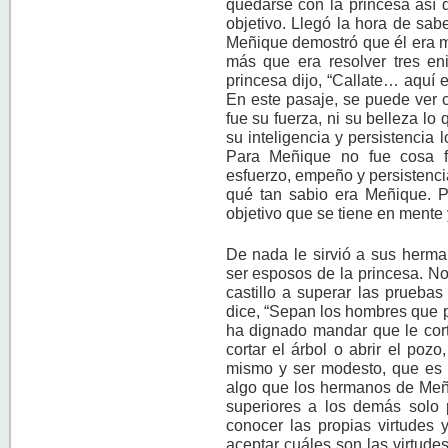
quedarse con la princesa así q
objetivo. Llegó la hora de sab
Meñique demostró que él era má
más que era resolver tres en
princesa dijo, “Callate… aquí
En este pasaje, se puede ver 
fue su fuerza, ni su belleza lo
su inteligencia y persistencia
Para Meñique no fue cosa f
esfuerzo, empeño y persistenci
qué tan sabio era Meñique. Pa
objetivo que se tiene en mente 
De nada le sirvió a sus herma
ser esposos de la princesa. N
castillo a superar las pruebas
dice, “Sepan los hombres que po
ha dignado mandar que le cort
cortar el árbol o abrir el poz
mismo y ser modesto, que es la
algo que los hermanos de Meñi
superiores a los demás solo 
conocer las propias virtudes 
aceptar cuáles son las virtude