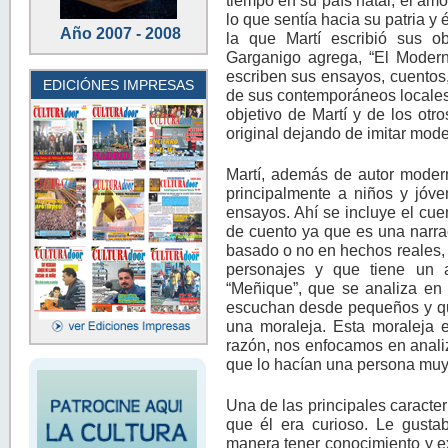
tiempo en su país natal, el amo
lo que sentía hacia su patria y
Año 2007 - 2008
la que Martí escribió sus o
Garganigo agrega, “El Modern
escriben sus ensayos, cuentos
EDICIÓNES IMPRESAS
de sus contemporáneos locales”
objetivo de Martí y de los otr
original dejando de imitar mod
Martí, además de autor moderni
principalmente a niños y jóve
ensayos. Ahí se incluye el cue
de cuento ya que es una narrac
basado o no en hechos reales,
personajes y que tiene un a
“Meñique”, que se analiza en
escuchan desde pequeños y que
una moraleja. Esta moraleja e
razón, nos enfocamos en analiz
que lo hacían una persona muy
Una de las principales caracte
que él era curioso. Le gusta
manera tener conocimiento y e