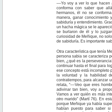
––Yo voy a ver lo que hacen a
conforma con saber que allá
hermanos, él no se conforma,
manera, ganar conocimiento y 
sabiduría y entendimiento. Graci
un hacha mágica se le apareció 
se burlaron de él y lo juzga
curiosidad de Meñique, no solo
de sabiduría. Es importante sab
Otra característica que tenía M
persona sabia se caracteriza po
bien, ¿qué es la perseveranci
continuar hasta el final para l
ese concepto está incompleto p
la voluntad y la habilidad de
contratiempos, para alcanzar u
relata, “––Veo que eres hombr
adivinar tan bien, voy a prop
Vamos a ver quién es más intel
otro marido” (Martí 76). En es
porque Meñique ya había super
habían puesto para saber si